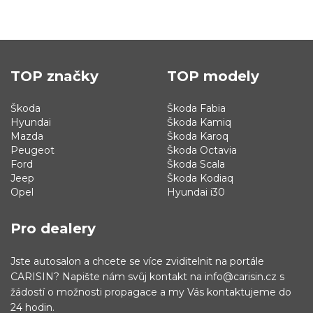
TOP značky
TOP modely
Škoda
Škoda Fabia
Hyundai
Škoda Kamiq
Mazda
Škoda Karoq
Peugeot
Škoda Octavia
Ford
Škoda Scala
Jeep
Škoda Kodiaq
Opel
Hyundai i30
Pro dealery
Jste autosalon a chcete se více zviditelnit na portále
CARISIN? Napište nám svůj kontakt na info@carisin.cz s
žádostí o možnosti propagace a my Vás kontaktujeme do
24 hodin.