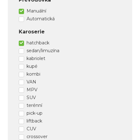
Manuální
Automatická
Karoserie
hatchback
sedan/limuzína
kabriolet
kupé
kombi
VAN
MPV
SUV
terénní
pick-up
liftback
CUV
crossover