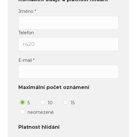
Jméno
*
Telefon
E-mail
*
Maximální počet oznámení
5
10
15
neomezeně
Platnost hlídání