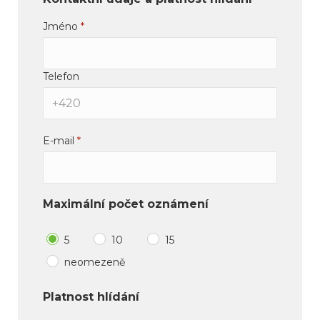
Jméno
*
Telefon
E-mail
*
Maximální počet oznámení
5
10
15
neomezeně
Platnost hlídání