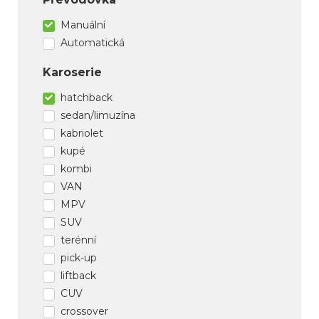
Manuální
Automatická
Karoserie
hatchback
sedan/limuzína
kabriolet
kupé
kombi
VAN
MPV
SUV
terénní
pick-up
liftback
CUV
crossover