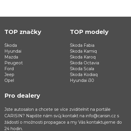
TOP značky
TOP modely
Škoda
Škoda Fabia
Hyundai
Škoda Kamiq
Mazda
Škoda Karoq
Peugeot
Škoda Octavia
Ford
Škoda Scala
Jeep
Škoda Kodiaq
Opel
Hyundai i30
Pro dealery
Jste autosalon a chcete se více zviditelnit na portále
CARISIN? Napište nám svůj kontakt na info@carisin.cz s
žádostí o možnosti propagace a my Vás kontaktujeme do
24 hodin.