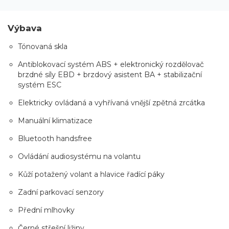
Výbava
Tónovaná skla
Antiblokovací systém ABS + elektronický rozdělovač
brzdné síly EBD + brzdový asistent BA + stabilizační
systém ESC
Elektricky ovládaná a vyhřívaná vnější zpětná zrcátka
Manuální klimatizace
Bluetooth handsfree
Ovládání audiosystému na volantu
Kůží potažený volant a hlavice řadící páky
Zadní parkovací senzory
Přední mlhovky
Černé střešní ližiny