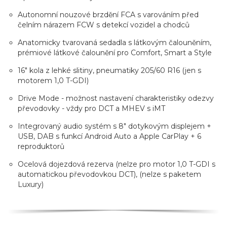
Autonomní nouzové brzdění FCA s varováním před
čelním nárazem FCW s detekcí vozidel a chodců
Anatomicky tvarovaná sedadla s látkovým čalouněním,
prémiové látkové čalounění pro Comfort, Smart a Style
16" kola z lehké slitiny, pneumatiky 205/60 R16 (jen s
motorem 1,0 T-GDI)
Drive Mode - možnost nastavení charakteristiky odezvy
převodovky - vždy pro DCT a MHEV s iMT
Integrovaný audio systém s 8" dotykovým displejem +
USB, DAB s funkcí Android Auto a Apple CarPlay + 6
reproduktorů
Ocelová dojezdová rezerva (nelze pro motor 1,0 T-GDI s
automatickou převodovkou DCT), (nelze s paketem
Luxury)