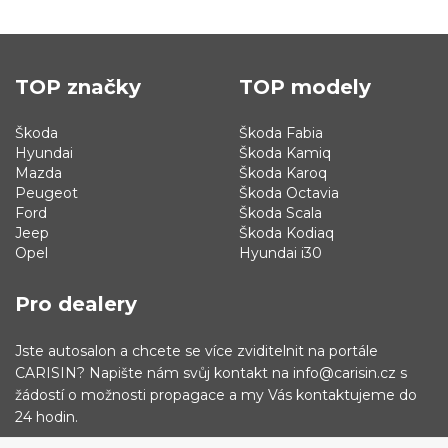
TOP značky
TOP modely
Škoda
Škoda Fabia
Hyundai
Škoda Kamiq
Mazda
Škoda Karoq
Peugeot
Škoda Octavia
Ford
Škoda Scala
Jeep
Škoda Kodiaq
Opel
Hyundai i30
Pro dealery
Jste autosalon a chcete se více zviditelnit na portále
CARISIN? Napište nám svůj kontakt na info@carisin.cz s
žádostí o možnosti propagace a my Vás kontaktujeme do
24 hodin.