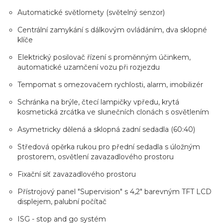
Automatické světlomety (světelný senzor)
Centrální zamykání s dálkovým ovládáním, dva sklopné
klíče
Elektrický posilovač řízení s proměnným účinkem,
automatické uzamčení vozu při rozjezdu
Tempomat s omezovačem rychlosti, alarm, imobilizér
Schránka na brýle, čtecí lampičky vpředu, krytá
kosmetická zrcátka ve slunečních clonách s osvětlením
Asymetricky dělená a sklopná zadní sedadla (60:40)
Středová opěrka rukou pro přední sedadla s úložným
prostorem, osvětlení zavazadlového prostoru
Fixační síť zavazadlového prostoru
Přístrojový panel "Supervision" s 4,2" barevným TFT LCD
displejem, palubní počítač
ISG - stop and go systém