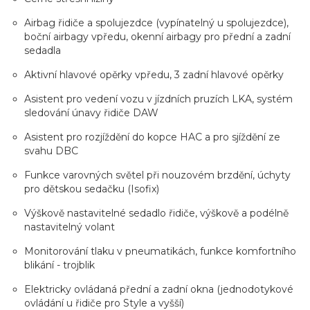
Airbag řidiče a spolujezdce (vypínatelný u spolujezdce),
boční airbagy vpředu, okenní airbagy pro přední a zadní
sedadla
Aktivní hlavové opěrky vpředu, 3 zadní hlavové opěrky
Asistent pro vedení vozu v jízdních pruzích LKA, systém
sledování únavy řidiče DAW
Asistent pro rozjíždění do kopce HAC a pro sjíždění ze
svahu DBC
Funkce varovných světel při nouzovém brzdění, úchyty
pro dětskou sedačku (Isofix)
Výškově nastavitelné sedadlo řidiče, výškově a podélně
nastavitelný volant
Monitorování tlaku v pneumatikách, funkce komfortního
blikání - trojblik
Elektricky ovládaná přední a zadní okna (jednodotykové
ovládání u řidiče pro Style a vyšší)