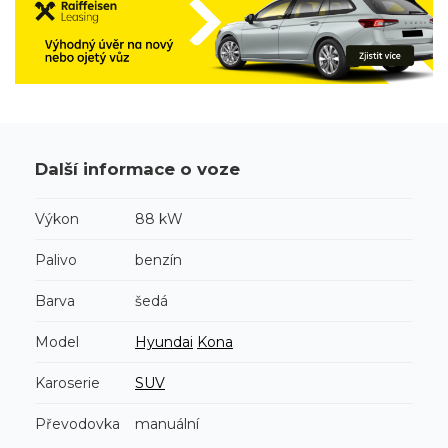
Další informace o voze
Výkon
88 kW
Palivo
benzín
Barva
šedá
Model
Hyundai
Kona
Karoserie
SUV
Převodovka
manuální