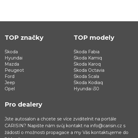
TOP značky
TOP modely
Škoda
Škoda Fabia
Hyundai
Škoda Kamiq
Mazda
Škoda Karoq
Peugeot
Škoda Octavia
Ford
Škoda Scala
Jeep
Škoda Kodiaq
Opel
Hyundai i30
Pro dealery
Jste autosalon a chcete se více zviditelnit na portále
CARISIN? Napište nám svůj kontakt na info@carisin.cz s
žádostí o možnosti propagace a my Vás kontaktujeme do