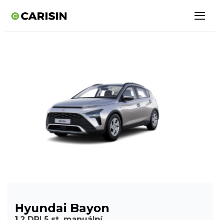
Hyundai Bayon
1,2 DPI 5 st. manuální