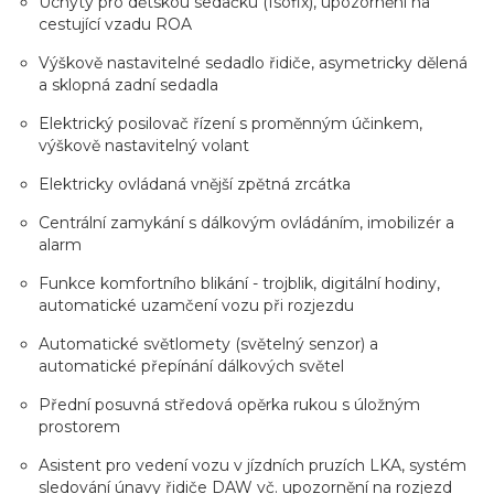
Úchyty pro dětskou sedačku (Isofix), upozornění na
cestující vzadu ROA
Výškově nastavitelné sedadlo řidiče, asymetricky dělená
a sklopná zadní sedadla
Elektrický posilovač řízení s proměnným účinkem,
výškově nastavitelný volant
Elektricky ovládaná vnější zpětná zrcátka
Centrální zamykání s dálkovým ovládáním, imobilizér a
alarm
Funkce komfortního blikání - trojblik, digitální hodiny,
automatické uzamčení vozu při rozjezdu
Automatické světlomety (světelný senzor) a
automatické přepínání dálkových světel
Přední posuvná středová opěrka rukou s úložným
prostorem
Asistent pro vedení vozu v jízdních pruzích LKA, systém
sledování únavy řidiče DAW vč. upozornění na rozjezd