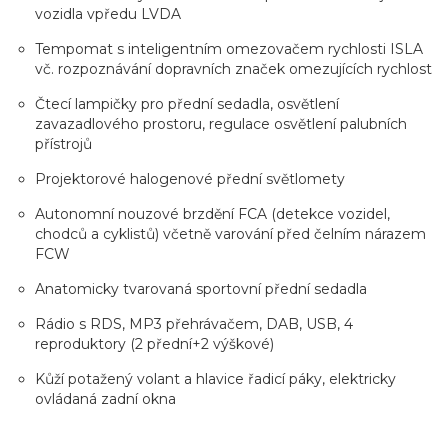
vozidla vpředu LVDA
Tempomat s inteligentním omezovačem rychlosti ISLA
vč. rozpoznávání dopravních značek omezujících rychlost
Čtecí lampičky pro přední sedadla, osvětlení
zavazadlového prostoru, regulace osvětlení palubních
přístrojů
Projektorové halogenové přední světlomety
Autonomní nouzové brzdění FCA (detekce vozidel,
chodců a cyklistů) včetně varování před čelním nárazem
FCW
Anatomicky tvarovaná sportovní přední sedadla
Rádio s RDS, MP3 přehrávačem, DAB, USB, 4
reproduktory (2 přední+2 výškové)
Kůží potažený volant a hlavice řadicí páky, elektricky
ovládaná zadní okna