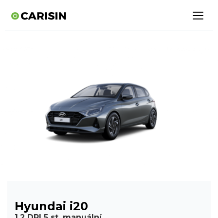
Hyundai i20
1,2 DPI 5 st. manuální