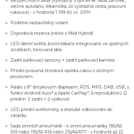
Bezpečnostní sada (výstražný trojúhelník, sada žárovek,
vlečné autolano, lékárnička, 2x výstražná vesta, pracovní
rukavice) - v hodnotě 1 199 Kč vč. DPH
Podélně nastavitelný volant
Dojezdová rezerva (nelze s Mild Hybrid)
LED denní světla, boční blikače integrované ve zpětných
zrcátkách, tónovaná skla
Zadní parkovací senzory + zadní parkovací kamera
Přední posuvná středová opěrka rukou s úložným
prostorem
Rádio s 8" dotykovým displejem, RDS, MP3, DAB, USB, s
funkcí Android Auto* a Apple CarPlay*, 6 reproduktorů (2
přední+ 2 zadní + 2 výškové)
LED přední světlomety a statické odbočování do
zatáčky
Sada zimních pneumatik - 4 zimní pneumatiky 185/65
R15 nebo 195/55 R16 nebo 215/45/R17 - v hodnotě až 22