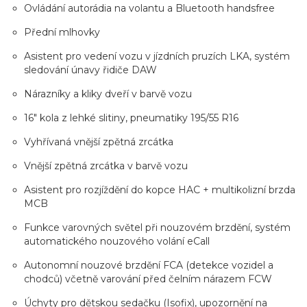
Ovládání autorádia na volantu a Bluetooth handsfree
Přední mlhovky
Asistent pro vedení vozu v jízdních pruzích LKA, systém
sledování únavy řidiče DAW
Nárazníky a kliky dveří v barvě vozu
16" kola z lehké slitiny, pneumatiky 195/55 R16
Vyhřívaná vnější zpětná zrcátka
Vnější zpětná zrcátka v barvě vozu
Asistent pro rozjíždění do kopce HAC + multikolizní brzda
MCB
Funkce varovných světel při nouzovém brzdění, systém
automatického nouzového volání eCall
Autonomní nouzové brzdění FCA (detekce vozidel a
chodců) včetně varování před čelním nárazem FCW
Úchyty pro dětskou sedačku (Isofix), upozornění na