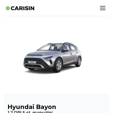
Hyundai Bayon
1,2 DPI 5 st. manuální