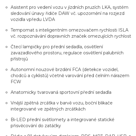
Asistent pro vedení vozu v jízdních pruzích LKA, systém
sledování únavy řidiče DAW vč. upozornění na rozjezd
vozidla vpředu LVDA
Tempomat s inteligentním omezovačem rychlosti ISLA
vč. rozpoznávání dopravních značek omezujících rychlost
Čtecí lampičky pro přední sedadla, osvětlení
zavazadlového prostoru, regulace osvětlení palubních
přístrojů
Autonomní nouzové brzdění FCA (detekce vozidel,
chodců a cyklistů) včetně varování před čelním nárazem
FCW
Anatomicky tvarovaná sportovní přední sedadla
Vnější zpětná zrcátka v barvě vozu, boční blikače
integrované ve zpětných zrcátkách
Bi-LED přední světlomety a integrované statické
přisvěcování do zatáčky