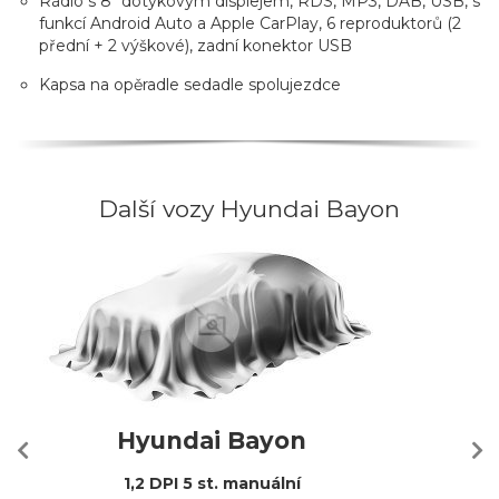
Rádio s 8" dotykovým displejem, RDS, MP3, DAB, USB, s
funkcí Android Auto a Apple CarPlay, 6 reproduktorů (2
přední + 2 výškové), zadní konektor USB
Kapsa na opěradle sedadle spolujezdce
Další vozy Hyundai Bayon
Hyundai Bayon
1,2 DPI 5 st. manuální