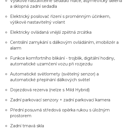
Výškově nastavitelné sedadlo řidiče, asymetricky dělená
a sklopná zadní sedadla
Elektrický posilovač řízení s proměnným účinkem,
výškově nastavitelný volant
Elektricky ovládaná vnější zpětná zrcátka
Centrální zamykání s dálkovým ovládáním, imobilizér a
alarm
Funkce komfortního blikání - trojblik, digitální hodiny,
automatické uzamčení vozu při rozjezdu
Automatické světlomety (světelný senzor) a
automatické přepínání dálkových světel
Dojezdová rezerva (nelze s Mild Hybrid)
Zadní parkovací senzory + zadní parkovací kamera
Přední posuvná středová opěrka rukou s úložným
prostorem
Zadní tmavá skla