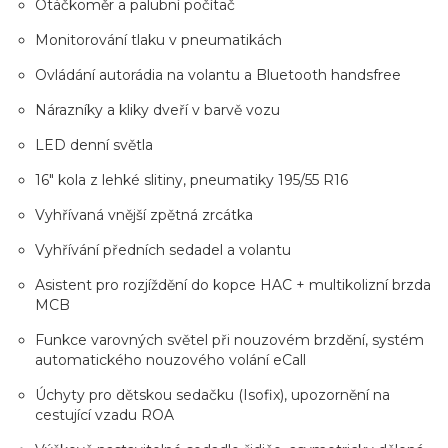
Otáčkoměr a palubní počítač
Monitorování tlaku v pneumatikách
Ovládání autorádia na volantu a Bluetooth handsfree
Nárazníky a kliky dveří v barvě vozu
LED denní světla
16" kola z lehké slitiny, pneumatiky 195/55 R16
Vyhřívaná vnější zpětná zrcátka
Vyhřívání předních sedadel a volantu
Asistent pro rozjíždění do kopce HAC + multikolizní brzda
MCB
Funkce varovných světel při nouzovém brzdění, systém
automatického nouzového volání eCall
Úchyty pro dětskou sedačku (Isofix), upozornění na
cestující vzadu ROA