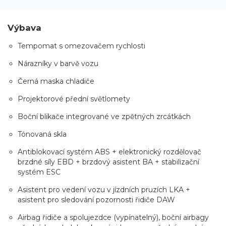
Výbava
Tempomat s omezovačem rychlosti
Nárazníky v barvě vozu
Černá maska chladiče
Projektorové přední světlomety
Boční blikače integrované ve zpětných zrcátkách
Tónovaná skla
Antiblokovací systém ABS + elektronický rozdělovač
brzdné síly EBD + brzdový asistent BA + stabilizační
systém ESC
Asistent pro vedení vozu v jízdních pruzích LKA +
asistent pro sledování pozornosti řidiče DAW
Airbag řidiče a spolujezdce (vypínatelný), boční airbagy