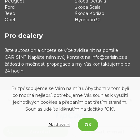
Peugeot
Škoda Octavia
Ford
Škoda Scala
Jeep
Škoda Kodiaq
Opel
Hyundai i30
Pro dealery
Jste autosalon a chcete se více zviditelnit na portále
CARISIN? Napište nám svůj kontakt na info@carisin.cz s
žádostí o možnosti propagace a my Vás kontaktujeme do
24 hodin.
Přizpůsobujeme se Vám na míru. Abychom v tom byli
co možná nejlepší, potřebujeme Váš souhlas k využití
© 2019 - 2021 Carisin.cz
Archiv vozů
Facebook
jednotlivých cookies a předáním dat třetím stranám.
Souhlas udělíte kliknutím na tlačítko "OK".
Nastavení
OK
Zavolat
Napsat e-mail