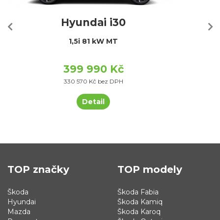
Hyundai i30
1,5i 81 kW MT
399 990 Kč
330 570 Kč bez DPH
Detail
TOP značky
TOP modely
Škoda
Škoda Fabia
Hyundai
Škoda Kamiq
Mazda
Škoda Karoq