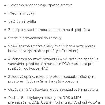
Elektricky sklopná vnější zpětná zrcátka
Přední mlhovky
LED denní světla
Zadní parkovací kamera s obrazem na displeji rádia
Statické přisvěcování do zatáčky
Vnější zpětná zrcátka a kliky dveří v barvě vozu (černě
lakovaná vnější zrcátka pro Style Premium)
Autonomní nouzové brzdění FCA vč. detekce chodců s
varováním před čelním nárazem FCW + asistent pro
rozjíždění do kopce HAC
Středová opěrka rukou pro přední sedadla s úložným
prostorem (výbava Smart a vyšší - posuvná)
Osvětlení, 12 V zásuvka a kryt v zavazadlovém prostoru
Rádio s 8" dotykovým displejem, RDS a MP3
přehrávačem, DAB, USB & iPod s funkcí Android Auto* a