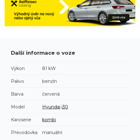
Další informace o voze
Výkon
81 kW
Palivo
benzín
Barva
červená
Model
Hyundai
i30
Karoserie
kombi
Převodovka
manuální