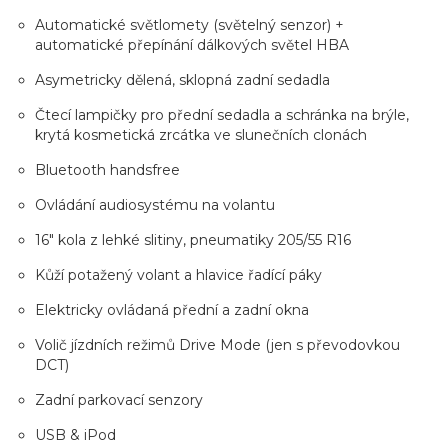
Automatické světlomety (světelný senzor) +
automatické přepínání dálkových světel HBA
Asymetricky dělená, sklopná zadní sedadla
Čtecí lampičky pro přední sedadla a schránka na brýle,
krytá kosmetická zrcátka ve slunečních clonách
Bluetooth handsfree
Ovládání audiosystému na volantu
16" kola z lehké slitiny, pneumatiky 205/55 R16
Kůží potažený volant a hlavice řadící páky
Elektricky ovládaná přední a zadní okna
Volič jízdních režimů Drive Mode (jen s převodovkou
DCT)
Zadní parkovací senzory
USB & iPod