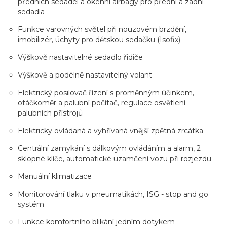
předních sedadel a okenní airbagy pro přední a zadní
sedadla
Funkce varovných světel při nouzovém brzdění,
imobilizér, úchyty pro dětskou sedačku (Isofix)
Výškově nastavitelné sedadlo řidiče
Výškově a podélně nastavitelný volant
Elektrický posilovač řízení s proměnným účinkem,
otáčkoměr a palubní počítač, regulace osvětlení
palubních přístrojů
Elektricky ovládaná a vyhřívaná vnější zpětná zrcátka
Centrální zamykání s dálkovým ovládáním a alarm, 2
sklopné klíče, automatické uzamčení vozu při rozjezdu
Manuální klimatizace
Monitorování tlaku v pneumatikách, ISG - stop and go
systém
Funkce komfortního blikání jedním dotykem