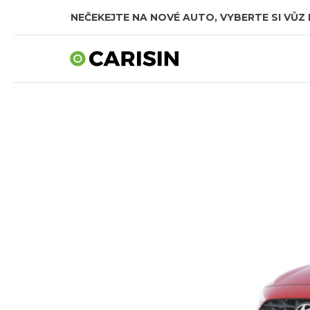
NEČEKEJTE NA NOVÉ AUTO, VYBERTE SI VŮZ 
SKLADOVÁ AUTA V CELKOVÉ HODNOTĚ TÉMĚŘ