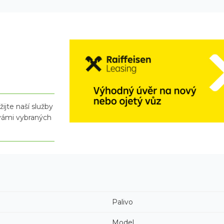
ijte naší služby
 vámi vybraných
Palivo
Model