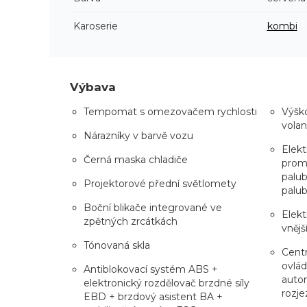
Karoserie
kombi
Výbava
Tempomat s omezovačem rychlosti
Výško
volan
Nárazníky v barvě vozu
Elekt
Černá maska chladiče
prom
palub
Projektorové přední světlomety
palub
Boční blikače integrované ve
Elekt
zpětných zrcátkách
vnějš
Tónovaná skla
Centr
ovlád
Antiblokovací systém ABS +
auto
elektronický rozdělovač brzdné síly
rozje
EBD + brzdový asistent BA +