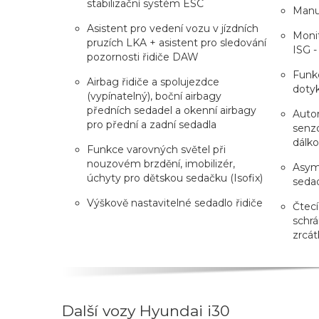
stabilizační systém ESC
Manuá
Asistent pro vedení vozu v jízdních
Monit
pruzích LKA + asistent pro sledování
ISG -
pozornosti řidiče DAW
Funkc
Airbag řidiče a spolujezdce
doty
(vypínatelný), boční airbagy
předních sedadel a okenní airbagy
Auto
pro přední a zadní sedadla
senzo
dálk
Funkce varovných světel při
nouzovém brzdění, imobilizér,
Asyme
úchyty pro dětskou sedačku (Isofix)
seda
Výškově nastavitelné sedadlo řidiče
Čtecí
schrá
zrcát
Další vozy Hyundai i30