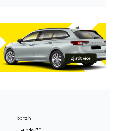
benzín
Hyundai
i30