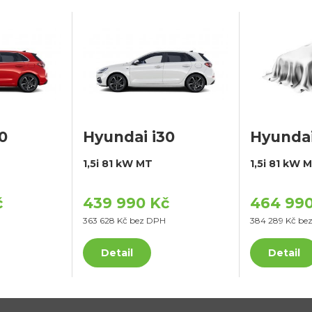
0
Hyundai i30
Hyundai
1,5i 81 kW MT
1,5i 81 kW 
č
439 990 Kč
464 990
363 628 Kč bez DPH
384 289 Kč be
Detail
Detail