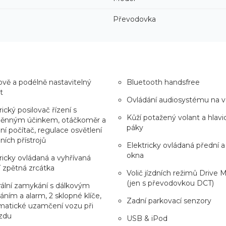
Převodovka
vě a podélně nastavitelný
Bluetooth handsfree
t
Ovládání audiosystému na v
rický posilovač řízení s
Kůží potažený volant a hlavic
ěnným účinkem, otáčkoměr a
páky
ní počítač, regulace osvětlení
ních přístrojů
Elektricky ovládaná přední a
okna
ricky ovládaná a vyhřívaná
í zpětná zrcátka
Volič jízdních režimů Drive
(jen s převodovkou DCT)
ální zamykání s dálkovým
áním a alarm, 2 sklopné klíče,
Zadní parkovací senzory
matické uzamčení vozu při
zdu
USB & iPod