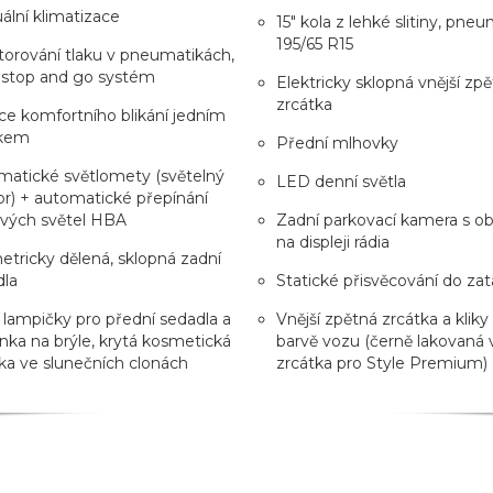
lní klimatizace
15" kola z lehké slitiny, pne
195/65 R15
orování tlaku v pneumatikách,
 stop and go systém
Elektricky sklopná vnější zp
zrcátka
e komfortního blikání jedním
kem
Přední mlhovky
matické světlomety (světelný
LED denní světla
r) + automatické přepínání
ových světel HBA
Zadní parkovací kamera s o
na displeji rádia
tricky dělená, sklopná zadní
dla
Statické přisvěcování do za
 lampičky pro přední sedadla a
Vnější zpětná zrcátka a kliky
nka na brýle, krytá kosmetická
barvě vozu (černě lakovaná v
ka ve slunečních clonách
zrcátka pro Style Premium)