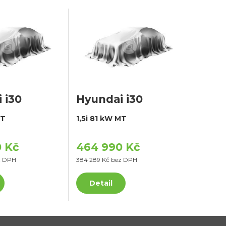
 i30
Hyundai i30
MT
1,5i 81 kW MT
 Kč
464 990 Kč
z DPH
384 289 Kč bez DPH
Detail