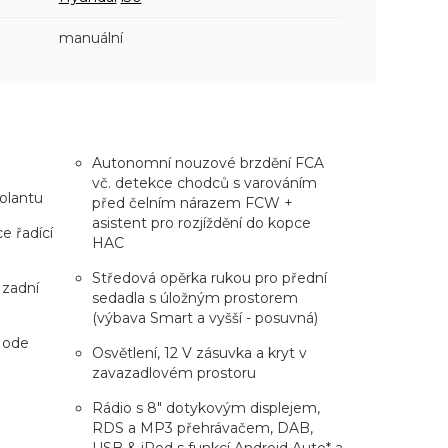
manuální
Autonomní nouzové brzdění FCA
vč. detekce chodců s varováním
olantu
před čelním nárazem FCW +
asistent pro rozjíždění do kopce
e řadící
HAC
Středová opěrka rukou pro přední
 zadní
sedadla s úložným prostorem
(výbava Smart a vyšší - posuvná)
 Mode
Osvětlení, 12 V zásuvka a kryt v
zavazadlovém prostoru
Rádio s 8" dotykovým displejem,
RDS a MP3 přehrávačem, DAB,
USB & iPod s funkcí Android Auto* a