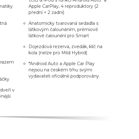
umatiky
Apple CarPlay, 4 reproduktory (2
přední + 2 zadní)
ětná
Anatomicky tvarovaná sedadla s
látkovým čalouněním, prémiové
látkové čalounění pro Smart
Dojezdová rezerva, zvedák, klíč na
kola (nelze pro Mild Hybrid)
brazem
*Android Auto a Apple Car Play
nejsou na českém trhu svými
vydavateli oficiálně podporovány.
táčky
 dveří v
nější