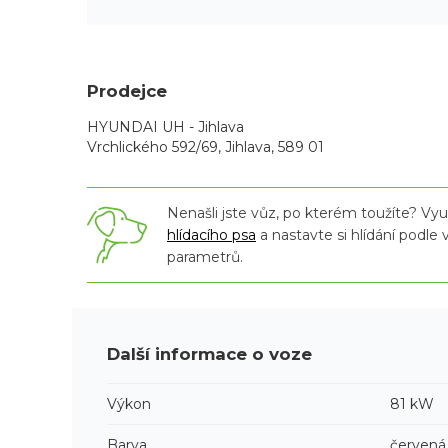
Prodejce
HYUNDAI UH - Jihlava
Vrchlického 592/69, Jihlava, 589 01
Nenašli jste vůz, po kterém toužíte? Využ
hlídacího psa
a nastavte si hlídání podle
parametrů.
Další informace o voze
Výkon
81 kW
Barva
červená