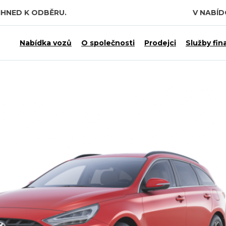
IHNED K ODBĚRU.
V NABÍ
 7,5 MILIARDY KČ.
Nabídka vozů
O společnosti
Prodejci
Služby fin