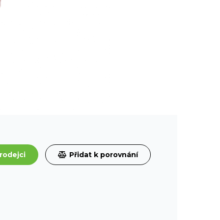
rodejci
Přidat k porovnání