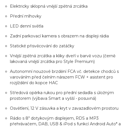
Elektricky sklopná vnější zpětná zrcátka
Přední mlhovky
LED denní světla
Zadní parkovací kamera s obrazem na displeji rádia
Statické přisvěcování do zatáčky
Vnější zpětná zrcátka a kliky dveří v barvě vozu (černě
lakovaná vnější zrcátka pro Style Premium)
Autonomní nouzové brzdění FCA vč. detekce chodců s
varováním před čelním nárazem FCW + asistent pro
rozjíždění do kopce HAC
Středová opěrka rukou pro přední sedadla s úložným
prostorem (výbava Smart a vyšší - posuvná)
Osvětlení, 12 V zásuvka a kryt v zavazadlovém prostoru
Rádio s 8" dotykovým displejem, RDS a MP3
přehrávačem, DAB, USB & iPod s funkcí Android Auto* a