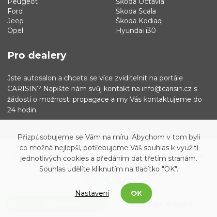
Peugeot
Škoda Octavia
Ford
Škoda Scala
Jeep
Škoda Kodiaq
Opel
Hyundai i30
Pro dealery
Jste autosalon a chcete se více zviditelnit na portále
CARISIN? Napište nám svůj kontakt na info@carisin.cz s
žádostí o možnosti propagace a my Vás kontaktujeme do
24 hodin.
Přizpůsobujeme se Vám na míru. Abychom v tom byli
co možná nejlepší, potřebujeme Váš souhlas k využití
© 2019 - 2021 Carisin.cz
Archiv vozů
Facebook
jednotlivých cookies a předáním dat třetím stranám.
Souhlas udělíte kliknutím na tlačítko "OK".
Nastavení
OK
Zavolat
Napsat e-mail