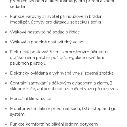
předních sedadel a okenní airbagy pro přední a zadní
sedadla
Funkce varovných světel při nouzovém brzdění,
imobilizér, úchyty pro dětskou sedačku (Isofix)
Výškově nastavitelné sedadlo řidiče
Výškově a podélně nastavitelný volant
Elektrický posilovač řízení s proměnným účinkem,
otáčkoměr a palubní počítač, regulace osvětlení
palubních přístrojů
Elektricky ovládaná a vyhřívaná vnější zpětná zrcátka
Centrální zamykání s dálkovým ovládáním a alarm, 2
sklopné klíče, automatické uzamčení vozu při rozjezdu
Manuální klimatizace
Monitorování tlaku v pneumatikách, ISG - stop and go
systém
Funkce komfortního blikání jedním dotykem