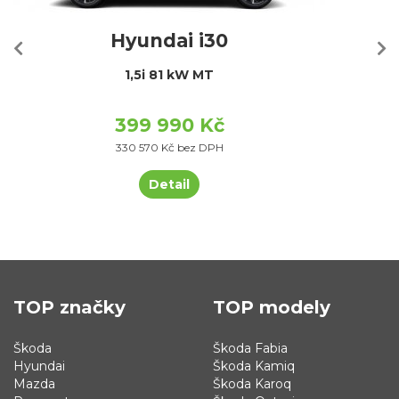
Hyundai i30
1,5i 81 kW MT
399 990 Kč
330 570 Kč bez DPH
Detail
TOP značky
TOP modely
Škoda
Škoda Fabia
Hyundai
Škoda Kamiq
Mazda
Škoda Karoq