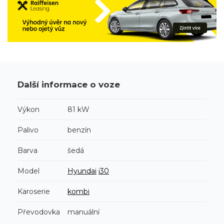
Další informace o voze
Výkon
81 kW
Palivo
benzín
Barva
šedá
Model
Hyundai
i30
Karoserie
kombi
Převodovka
manuální