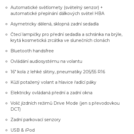
Automatické světlomety (světelný senzor) +
automatické přepínání dálkových světel HBA
Asymetricky dělená, sklopná zadní sedadla
Čtecí lampičky pro přední sedadla a schránka na brýle,
krytá kosmetická zrcátka ve slunečních clonách
Bluetooth handsfree
Ovládání audiosystému na volantu
16" kola z lehké slitiny, pneumatiky 205/55 R16
Kůží potažený volant a hlavice řadící páky
Elektricky ovládaná přední a zadní okna
Volič jízdních režimů Drive Mode (jen s převodovkou
DCT)
Zadní parkovací senzory
USB & iPod