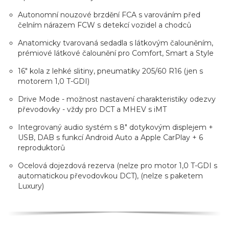
Autonomní nouzové brzdění FCA s varováním před
čelním nárazem FCW s detekcí vozidel a chodců
Anatomicky tvarovaná sedadla s látkovým čalouněním,
prémiové látkové čalounění pro Comfort, Smart a Style
16" kola z lehké slitiny, pneumatiky 205/60 R16 (jen s
motorem 1,0 T-GDI)
Drive Mode - možnost nastavení charakteristiky odezvy
převodovky - vždy pro DCT a MHEV s iMT
Integrovaný audio systém s 8" dotykovým displejem +
USB, DAB s funkcí Android Auto a Apple CarPlay + 6
reproduktorů
Ocelová dojezdová rezerva (nelze pro motor 1,0 T-GDI s
automatickou převodovkou DCT), (nelze s paketem
Luxury)