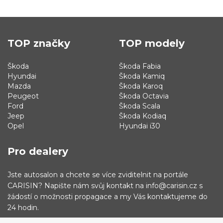
TOP značky
TOP modely
Škoda
Škoda Fabia
Hyundai
Škoda Kamiq
Mazda
Škoda Karoq
Peugeot
Škoda Octavia
Ford
Škoda Scala
Jeep
Škoda Kodiaq
Opel
Hyundai i30
Pro dealery
Jste autosalon a chcete se více zviditelnit na portále
CARISIN? Napište nám svůj kontakt na info@carisin.cz s
žádostí o možnosti propagace a my Vás kontaktujeme do
24 hodin.