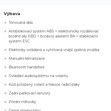
Výbava
Tónovaná skla
Antiblokovací systém ABS + elektronický rozdělovač
brzdné síly EBD + brzdový asistent BA + stabilizační
systém ESC
Elektricky ovládaná a vyhřívaná vnější zpětná zrcátka
Manuální klimatizace
Bluetooth handsfree
Ovládání audiosystému na volantu
Kůží potažený volant a hlavice řadící páky
Zadní parkovací senzory
Přední mlhovky
Černé střešní ližiny