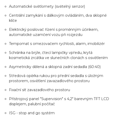
Automatické světlomety (světelný senzor)
Centrální zamykání s dálkovým ovládáním, dva sklopné
klíče
Elektrický posilovač řízení s proměnným účinkem,
automatické uzamčení vozu při rozjezdu
Tempomat s omezovačem rychlosti, alarm, imobilizér
Schránka na brýle, čtecí lampičky vpředu, krytá
kosmetická zrcátka ve slunečních clonách s osvětlením
Asymetricky dělená a sklopná zadní sedadla (60:40)
Středová opěrka rukou pro přední sedadla s úložným
prostorem, osvětlení zavazadlového prostoru
Fixační síť zavazadlového prostoru
Přístrojový panel "Supervision" s 4,2" barevným TFT LCD
displejem, palubní počítač
ISG - stop and go systém