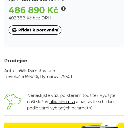
486 890 Kč
402 388 Kč bez DPH
Přidat k porovnání
Prodejce
Auto Lašák Rýmařov s.r.o.
Revoluční 593/26, Rýmařov, 79501
Nenašli jste vůz, po kterém toužíte? Využijte
naší služby
hlídacího psa
a nastavte si hlídání
podle vámi vybraných parametrů.