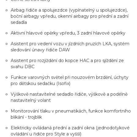
Airbag řidiče a spolujezdce (vypínatelný u spolujezdce),
boční airbagy vpředu, okenní airbagy pro přední a zadní
sedadla
Aktivní hlavové opěrky vpředu, 3 zadní hlavové opěrky
Asistent pro vedení vozu v jízdních pruzích LKA, systém
sledování únavy řidiče DAW
Asistent pro rozjíždění do kopce HAC a pro sjíždění ze
svahu DBC
Funkce varovných světel při nouzovém brzdění, úchyty
pro dětskou sedačku (Isofix)
Výškově nastavitelné sedadlo řidiče, výškově a podélně
nastavitelný volant
Monitorování tlaku v pneumatikách, funkce komfortního
blikání - trojblik
Elektricky ovládaná přední a zadní okna (jednodotykové
ovládání u řidiče pro Style a vyšší)