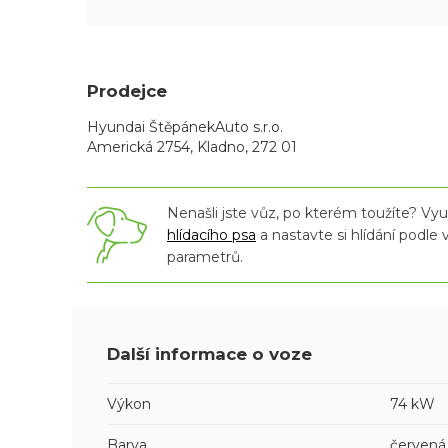
Prodejce
Hyundai ŠtěpánekAuto s.r.o.
Americká 2754, Kladno, 272 01
Nenašli jste vůz, po kterém toužíte? Využ
hlídacího psa
a nastavte si hlídání podle
parametrů.
Další informace o voze
Výkon
74 kW
Barva
červená