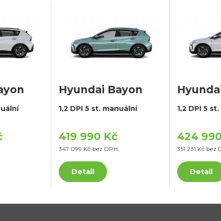
ayon
Hyundai Bayon
Hyunda
nuální
1,2 DPI 5 st. manuální
1,2 DPI 5 st
č
419 990 Kč
424 990
347 099 Kč bez DPH
351 231 Kč bez
Detail
Detail