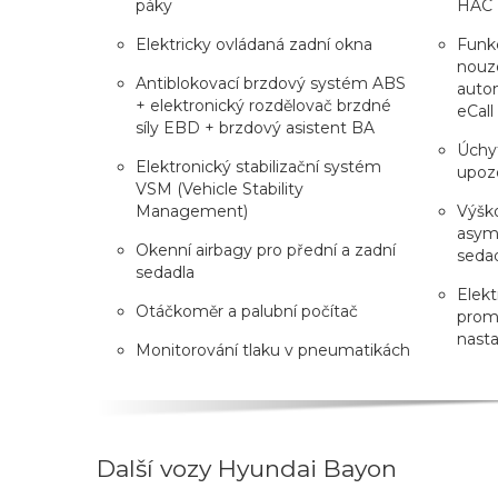
páky
HAC +
Elektricky ovládaná zadní okna
Funkc
nouz
Antiblokovací brzdový systém ABS
auto
+ elektronický rozdělovač brzdné
eCall
síly EBD + brzdový asistent BA
Úchyt
Elektronický stabilizační systém
upozo
VSM (Vehicle Stability
Management)
Výško
asyme
Okenní airbagy pro přední a zadní
seda
sedadla
Elekt
Otáčkoměr a palubní počítač
prom
nasta
Monitorování tlaku v pneumatikách
Další vozy Hyundai Bayon