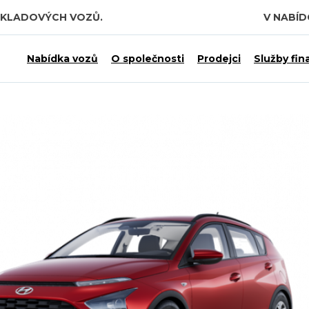
SKLADOVÝCH VOZŮ.
V NABÍ
Nabídka vozů
O společnosti
Prodejci
Služby fin