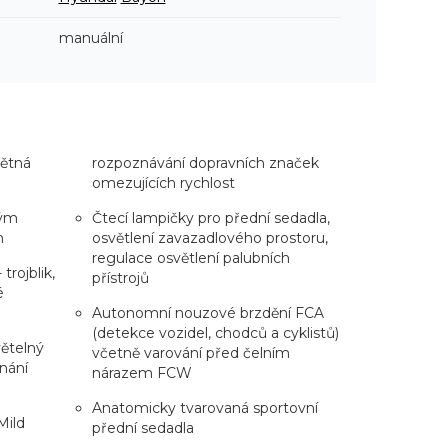
manuální
pětná
rozpoznávání dopravních značek
omezujících rychlost
vým
Čtecí lampičky pro přední sedadla,
m
osvětlení zavazadlového prostoru,
regulace osvětlení palubních
trojblik,
přístrojů
é
Autonomní nouzové brzdění FCA
(detekce vozidel, chodců a cyklistů)
ětelný
včetně varování před čelním
nání
nárazem FCW
Anatomicky tvarovaná sportovní
Mild
přední sedadla