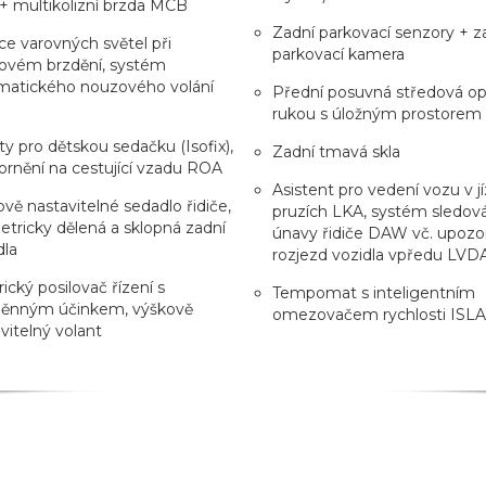
 multikolizní brzda MCB
Zadní parkovací senzory + z
e varovných světel při
parkovací kamera
ovém brzdění, systém
matického nouzového volání
Přední posuvná středová op
rukou s úložným prostorem
y pro dětskou sedačku (Isofix),
Zadní tmavá skla
rnění na cestující vzadu ROA
Asistent pro vedení vozu v j
vě nastavitelné sedadlo řidiče,
pruzích LKA, systém sledov
tricky dělená a sklopná zadní
únavy řidiče DAW vč. upozo
dla
rozjezd vozidla vpředu LVD
rický posilovač řízení s
Tempomat s inteligentním
ěnným účinkem, výškově
omezovačem rychlosti ISLA
vitelný volant