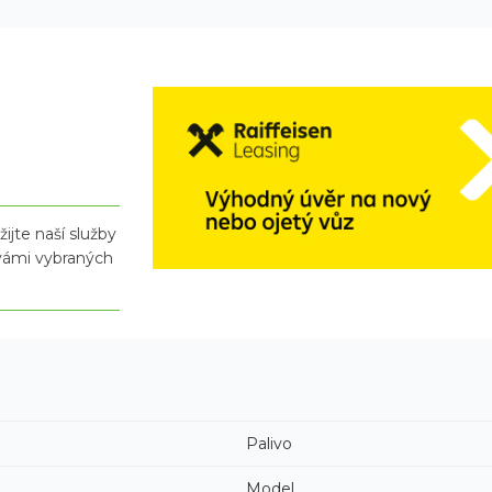
ijte naší služby
 vámi vybraných
Palivo
Model