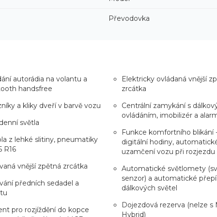
Převodovka
ání autorádia na volantu a
Elektricky ovládaná vnější z
tooth handsfree
zrcátka
níky a kliky dveří v barvě vozu
Centrální zamykání s dálko
ovládáním, imobilizér a alar
enní světla
Funkce komfortního blikání - 
ola z lehké slitiny, pneumatiky
digitální hodiny, automatick
5 R16
uzamčení vozu při rozjezdu
vaná vnější zpětná zrcátka
Automatické světlomety (sv
senzor) a automatické přepí
vání předních sedadel a
dálkových světel
tu
Dojezdová rezerva (nelze s 
ent pro rozjíždění do kopce
Hybrid)