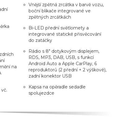
Vnější zpětná zrcátka v barvě vozu,
adní
boční blikače integrované ve
zpětných zrcátkách
ěrka
Bi-LED přední světlomety a
integrované statické přisvěcování
do zatáčky
Rádio s 8" dotykovým displejem,
ízdních
RDS, MP3, DAB, USB, s funkcí
ání
Android Auto a Apple CarPlay, 6
rnění na
reproduktorů (2 přední + 2 výškové),
A
zadní konektor USB
Kapsa na opěradle sedadle
 vč.
spolujezdce