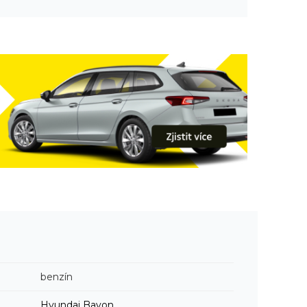
benzín
Hyundai
Bayon