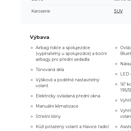
Karoserie
SUV
Výbava
Airbag řidiče a spolujezdce
Ovlád
(vypínatelný u spolujezdce) a boční
Blue
airbagy pro přední sedadla
Náraz
Tónovaná skla
LED d
Výškově a podélně nastavitelný
16" k
volant
195/5
Elektricky ovládaná přední okna
Vyhří
Manuální klimatizace
Vyhří
Střešní ližiny
volan
Kůží potažený volant a hlavice řadící
Asist