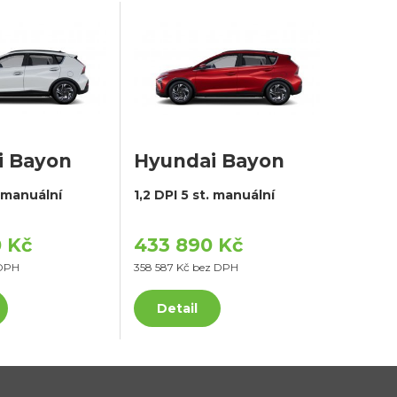
i Bayon
Hyundai Bayon
. manuální
1,2 DPI 5 st. manuální
 Kč
433 890 Kč
 DPH
358 587 Kč bez DPH
Detail