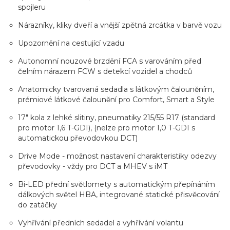
spojleru
Nárazníky, kliky dveří a vnější zpětná zrcátka v barvě vozu
Upozornění na cestující vzadu
Autonomní nouzové brzdění FCA s varováním před
čelním nárazem FCW s detekcí vozidel a chodců
Anatomicky tvarovaná sedadla s látkovým čalouněním,
prémiové látkové čalounění pro Comfort, Smart a Style
17" kola z lehké slitiny, pneumatiky 215/55 R17 (standard
pro motor 1,6 T-GDI), (nelze pro motor 1,0 T-GDI s
automatickou převodovkou DCT)
Drive Mode - možnost nastavení charakteristiky odezvy
převodovky - vždy pro DCT a MHEV s iMT
Bi-LED přední světlomety s automatickým přepínáním
dálkových světel HBA, integrované statické přisvěcování
do zatáčky
Vyhřívání předních sedadel a vyhřívání volantu