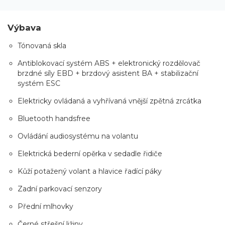
Výbava
Tónovaná skla
Antiblokovací systém ABS + elektronický rozdělovač
brzdné síly EBD + brzdový asistent BA + stabilizační
systém ESC
Elektricky ovládaná a vyhřívaná vnější zpětná zrcátka
Bluetooth handsfree
Ovládání audiosystému na volantu
Elektrická bederní opěrka v sedadle řidiče
Kůží potažený volant a hlavice řadící páky
Zadní parkovací senzory
Přední mlhovky
Černé střešní ližiny