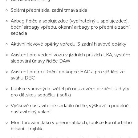
Solární přední skla, zadní tmavá skla
Airbag řidiče a spolujezdce (vypínatelný u spolujezdce),
boční airbagy vpředu, okenní airbagy pro přední a zadní
sedadla
Aktivní hlavové opěrky vpředu, 3 zadní hlavové opěrky
Asistent pro vedení vozu v jízdních pruzích LKA, systém
sledování únavy řidiče DAW
Asistent pro rozjíždění do kopce HAC a pro sjíždění ze
svahu DBC
Funkce varovných světel při nouzovém brzdění, úchyty
pro dětskou sedačku (Isofix)
Výškově nastavitelné sedadlo řidiče, výškově a podélně
nastavitelný volant
Monitorování tlaku v pneumatikách, funkce komfortního
blikání - trojblik