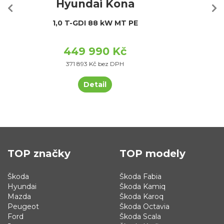
Hyundai Kona
1,0 T-GDI 88 kW MT PE
449 990 Kč
371 893 Kč bez DPH
Detail
TOP značky
TOP modely
Škoda
Škoda Fabia
Hyundai
Škoda Kamiq
Mazda
Škoda Karoq
Peugeot
Škoda Octavia
Ford
Škoda Scala