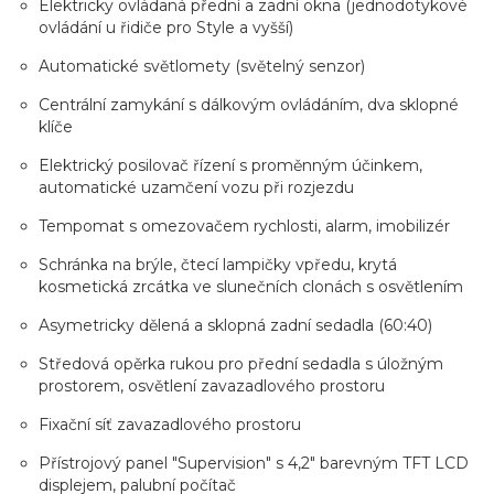
Elektricky ovládaná přední a zadní okna (jednodotykové
ovládání u řidiče pro Style a vyšší)
Automatické světlomety (světelný senzor)
Centrální zamykání s dálkovým ovládáním, dva sklopné
klíče
Elektrický posilovač řízení s proměnným účinkem,
automatické uzamčení vozu při rozjezdu
Tempomat s omezovačem rychlosti, alarm, imobilizér
Schránka na brýle, čtecí lampičky vpředu, krytá
kosmetická zrcátka ve slunečních clonách s osvětlením
Asymetricky dělená a sklopná zadní sedadla (60:40)
Středová opěrka rukou pro přední sedadla s úložným
prostorem, osvětlení zavazadlového prostoru
Fixační síť zavazadlového prostoru
Přístrojový panel "Supervision" s 4,2" barevným TFT LCD
displejem, palubní počítač