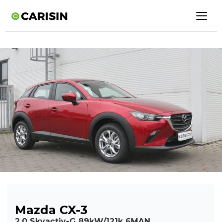
Mazda CX-3
2,0 Skyactiv-G 89kW/121k 6MAN