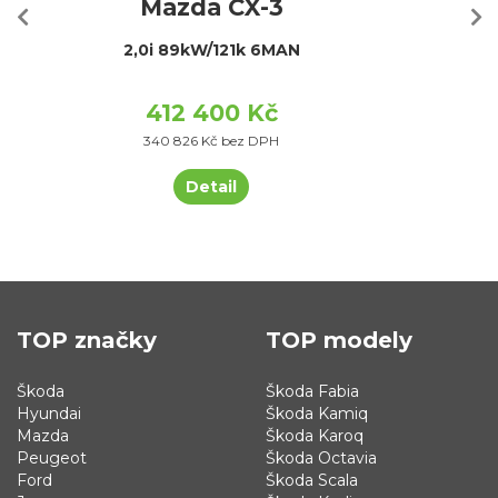
Mazda CX-3
2,0i 89kW/121k 6MAN
412 400 Kč
340 826 Kč bez DPH
Detail
TOP značky
TOP modely
Škoda
Škoda Fabia
Hyundai
Škoda Kamiq
Mazda
Škoda Karoq
Peugeot
Škoda Octavia
Ford
Škoda Scala