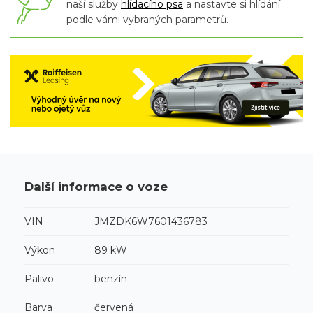
naší služby
hlídacího psa
a nastavte si hlídání
podle vámi vybraných parametrů.
Další informace o voze
VIN
JMZDK6W7601436783
Výkon
89 kW
Palivo
benzín
Barva
červená