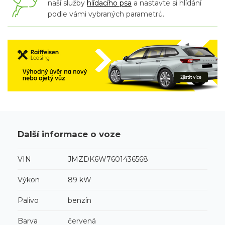
naší služby
hlídacího psa
a nastavte si hlídání
podle vámi vybraných parametrů.
Další informace o voze
VIN
JMZDK6W7601436568
Výkon
89 kW
Palivo
benzín
Barva
červená