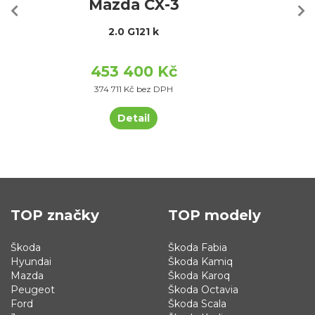
Mazda CX-3
2.0 G121 k
453 400 Kč
374 711 Kč bez DPH
Detail
TOP značky
TOP modely
Škoda
Škoda Fabia
Hyundai
Škoda Kamiq
Mazda
Škoda Karoq
Peugeot
Škoda Octavia
Ford
Škoda Scala