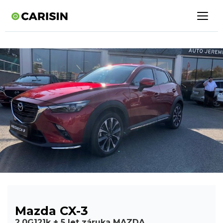
Mazda CX-3
2.0G121k + 5 let záruka MAZDA