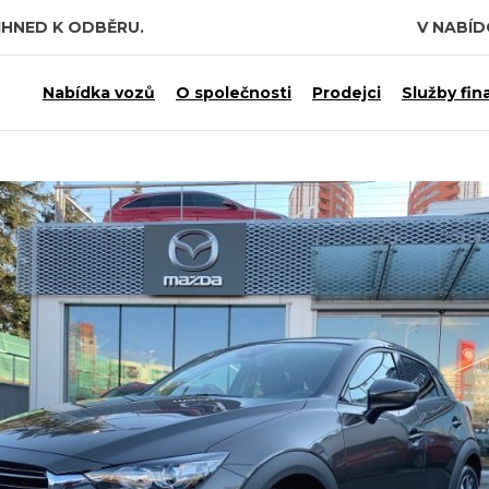
IHNED K ODBĚRU.
V NABÍ
 7,5 MILIARDY KČ.
Nabídka vozů
O společnosti
Prodejci
Služby fin