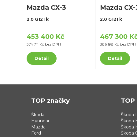
Mazda CX-3
Mazda CX-
2.0 G121 k
2.0 G121 k
453 400 Kč
467 300 K
374 711 Kč bez DPH
386 198 Kč bez DPH
Detail
Detail
TOP značky
TOP 
Škoda
Škoda F
Hyundai
Škoda 
Mazda
Škoda 
Ford
Škoda 