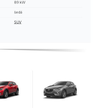
89 kW
šedá
SUV