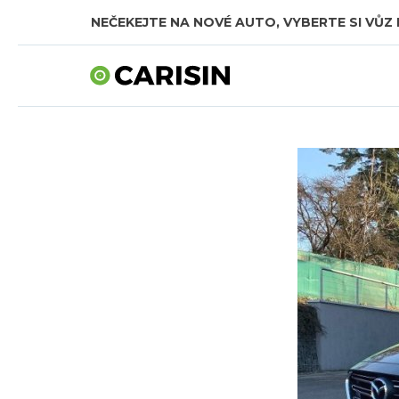
NEČEKEJTE NA NOVÉ AUTO, VYBERTE SI VŮZ 
SKLADOVÁ AUTA V CELKOVÉ HODNOTĚ TÉMĚŘ