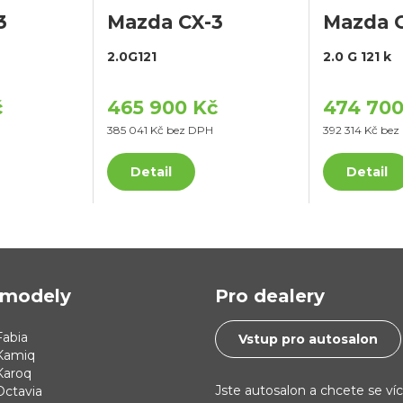
3
Mazda CX-3
Mazda 
2.0G121
2.0 G 121 k
č
465 900 Kč
474 700
385 041 Kč bez DPH
392 314 Kč be
Detail
Detail
modely
Pro dealery
abia
Vstup pro autosalon
Kamiq
Karoq
Jste autosalon a chcete se ví
Octavia