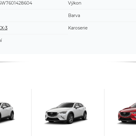
W7601428604
Výkon
Barva
CX-3
Karoserie
í