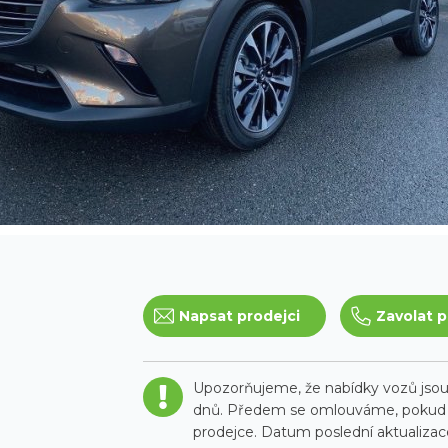
Napsat prodejci
Zavolat p
Upozorňujeme, že nabídky vozů jsou 
dnů. Předem se omlouváme, pokud t
prodejce. Datum poslední aktualizace