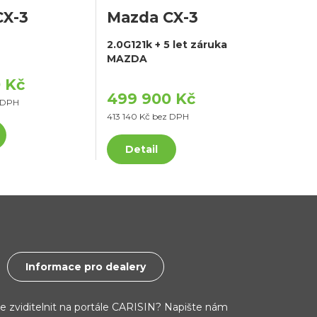
CX-3
Mazda CX-3
2.0G121k + 5 let záruka
MAZDA
 Kč
499 900 Kč
z DPH
413 140 Kč bez DPH
Detail
Informace pro dealery
ce zviditelnit na portále CARISIN? Napište nám