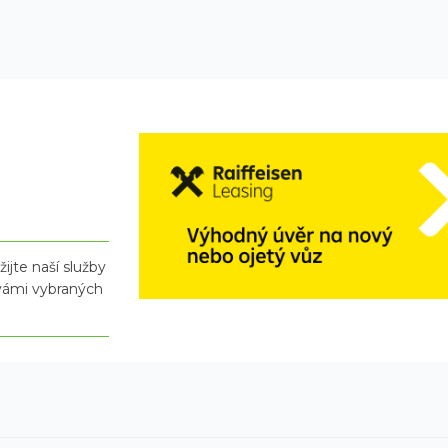
ijte naší služby
 vámi vybraných