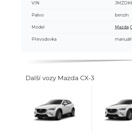
VIN
JMZDK6
Palivo
benzín
Model
Mazda
Převodovka
manuáln
Další vozy Mazda CX-3