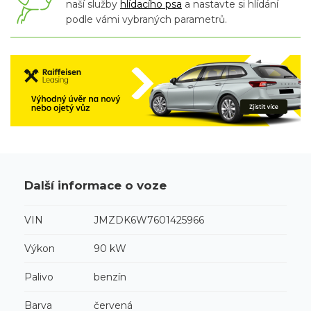
naší služby
hlídacího psa
a nastavte si hlídání
podle vámi vybraných parametrů.
Další informace o voze
VIN
JMZDK6W7601425966
Výkon
90 kW
Palivo
benzín
Barva
červená