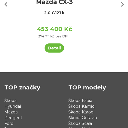
Mazda CX-3
2.0 G121 k
453 400 Kč
374 711 Kč bez DPH
Detail
TOP značky
TOP modely
Škoda
Škoda Fabia
Hyundai
Škoda Kamiq
Mazda
Škoda Karoq
Peugeot
Škoda Octavia
Ford
Škoda Scala