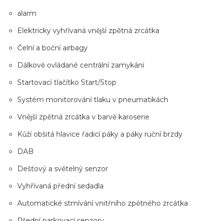
alarm
Elektricky vyhřívaná vnější zpětná zrcátka
Čelní a boční airbagy
Dálkově ovládané centrální zamykání
Startovací tlačítko Start/Stop
Systém monitorování tlaku v pneumatikách
Vnější zpětná zrcátka v barvě karoserie
Kůží obšitá hlavice řadicí páky a páky ruční brzdy
DAB
Dešťový a světelný senzor
Vyhřívaná přední sedadla
Automatické stmívání vnitřního zpětného zrcátka
Přední parkovací senzory