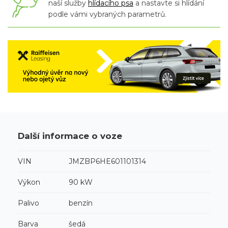
naší služby
hlídacího psa
a nastavte si hlídání
podle vámi vybraných parametrů.
Další informace o voze
VIN
JMZBP6HE601101314
Výkon
90 kW
Palivo
benzín
Barva
šedá