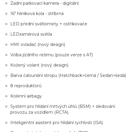
Zadní parkovací kamera - digitální
16" hliníková kola - stříbrná
LED přední světlomety + ostřikovače
LEDxsměrová světla
HMI ovladač (nový design)
Volba jízdního režimu (pouze verze s AT)
Kožený volant (nový design)
Barva čalounění stropu (Hatchback=černá / Sedan=šedá)
8 reproduktorů
Kolenní airbagy
System pro hlídání mrtvých úhlů (BSM) + sledování
provozu za vozidlem (RCTA)
Inteligentní asistent pro hlídání rychlosti (ISA)