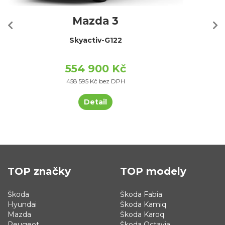
Mazda 3
Skyactiv-G122
554 900 Kč
458 595 Kč bez DPH
Detail
TOP značky
TOP modely
Škoda
Škoda Fabia
Hyundai
Škoda Kamiq
Mazda
Škoda Karoq
Peugeot
Škoda Octavia