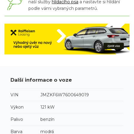
naší služby
hlídacího psa
a nastavte si hlídání
podle vámi vybraných parametrů.
Další informace o voze
VIN
JMZKF6W7600649019
Výkon
121 kW
Palivo
benzín
Barva
modrá