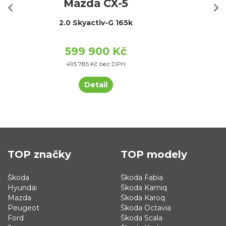
Mazda CX-5
2.0 Skyactiv-G 165k
599 900 Kč
495 785 Kč bez DPH
Detail
TOP značky
TOP modely
Škoda
Škoda Fabia
Hyundai
Škoda Kamiq
Mazda
Škoda Karoq
Peugeot
Škoda Octavia
Ford
Škoda Scala