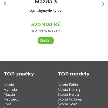
Mazda 3
2,0 Skyactiv-G122
520 900 Kč
430 496 Kč bez DPH
Detail
TOP značky
TOP modely
Škoda
Škoda Fabia
Hyundai
Škoda Kamiq
Mazda
Škoda Karoq
Peugeot
Škoda Octavia
Ford
Škoda Scala