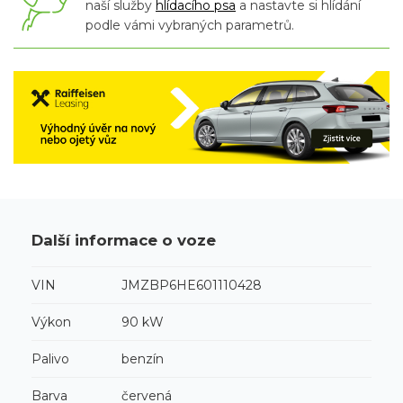
naší služby
hlídacího psa
a nastavte si hlídání
podle vámi vybraných parametrů.
Další informace o voze
VIN
JMZBP6HE601110428
Výkon
90 kW
Palivo
benzín
Barva
červená