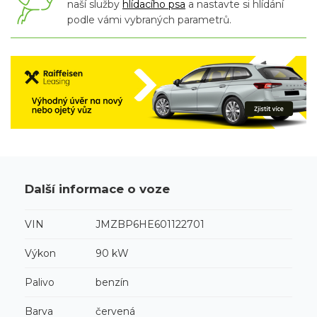
naší služby
hlídacího psa
a nastavte si hlídání
podle vámi vybraných parametrů.
Další informace o voze
VIN
JMZBP6HE601122701
Výkon
90 kW
Palivo
benzín
Barva
červená