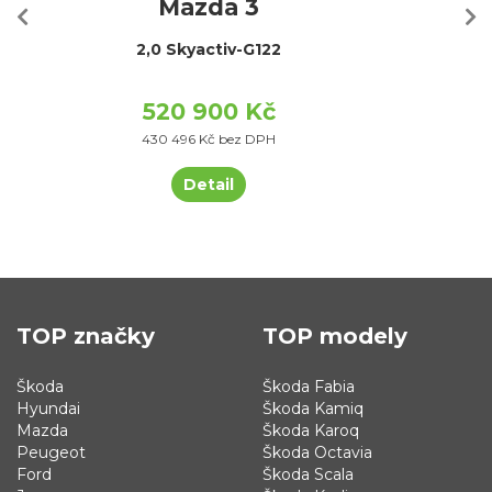
Mazda 3
2,0 Skyactiv-G122
520 900 Kč
430 496 Kč bez DPH
Detail
TOP značky
TOP modely
Škoda
Škoda Fabia
Hyundai
Škoda Kamiq
Mazda
Škoda Karoq
Peugeot
Škoda Octavia
Ford
Škoda Scala