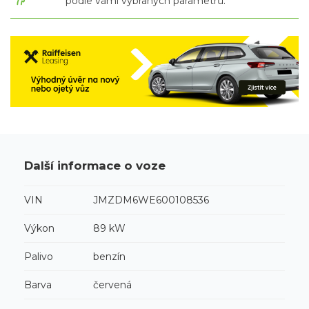
podle vámi vybraných parametrů.
Další informace o voze
VIN
JMZDM6WE600108536
Výkon
89 kW
Palivo
benzín
Barva
červená