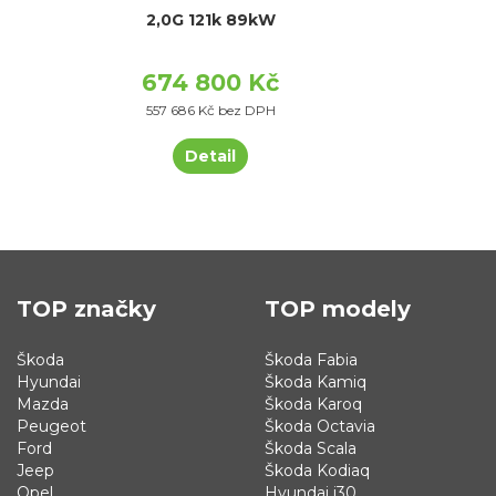
2,0G 121k 89kW
674 800 Kč
557 686 Kč bez DPH
Detail
TOP značky
TOP modely
Škoda
Škoda Fabia
Hyundai
Škoda Kamiq
Mazda
Škoda Karoq
Peugeot
Škoda Octavia
Ford
Škoda Scala
Jeep
Škoda Kodiaq
Opel
Hyundai i30