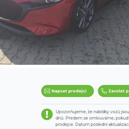
Napsat prodejci
Zavolat p
Upozorňujeme, že nabídky vozů jsou 
dnů. Předem se omlouváme, pokud t
prodejce. Datum poslední aktualizace