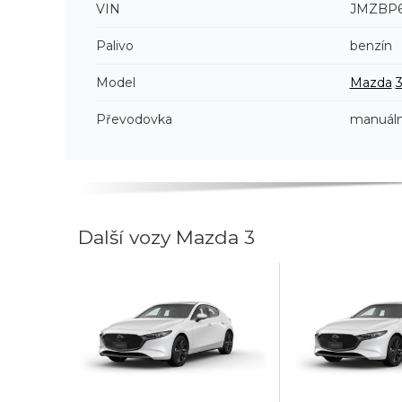
VIN
JMZBP6
Palivo
benzín
Model
Mazda
Převodovka
manuáln
Další vozy Mazda 3