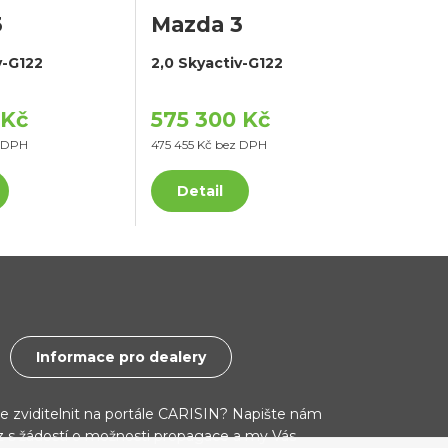
3
Mazda 3
v-G122
2,0 Skyactiv-G122
 Kč
575 300 Kč
z DPH
475 455 Kč bez DPH
Detail
Informace pro dealery
ce zviditelnit na portále CARISIN? Napište nám
cz s žádostí o možnosti propagace a my Vás