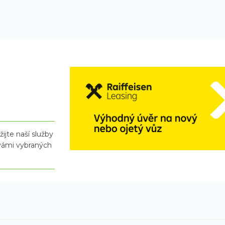
ijte naší služby
 vámi vybraných