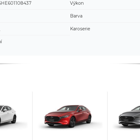
HE601108437
Výkon
Barva
3
Karoserie
í