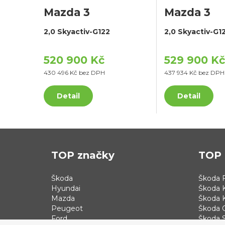
Mazda 3
Mazda 3
2,0 Skyactiv-G122
2,0 Skyactiv-G1
520 900 Kč
529 900 Kč
430 496 Kč bez DPH
437 934 Kč bez DPH
Detail
Detail
TOP značky
TOP 
Škoda
Škoda F
Hyundai
Škoda 
Mazda
Škoda 
Peugeot
Škoda 
Ford
Škoda S