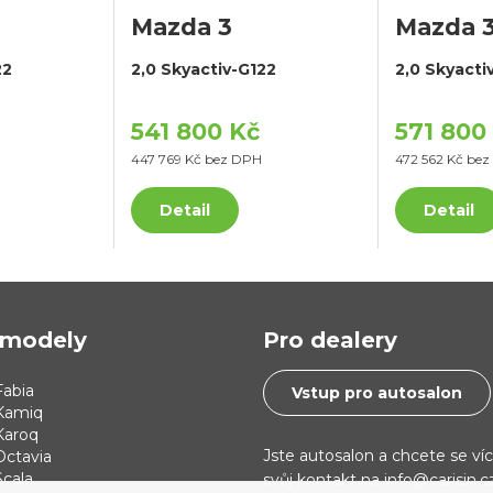
Mazda 3
Mazda 
22
2,0 Skyactiv-G122
2,0 Skyacti
541 800 Kč
571 800
447 769 Kč bez DPH
472 562 Kč be
Detail
Detail
modely
Pro dealery
abia
Vstup pro autosalon
Kamiq
Karoq
Jste autosalon a chcete se ví
Octavia
cala
svůj kontakt na info@carisin.