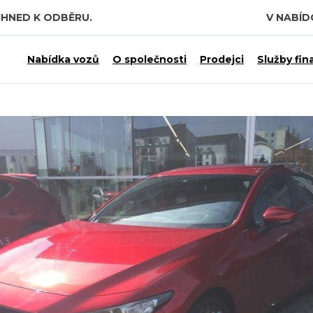
IHNED K ODBĚRU.
V NABÍ
Nabídka vozů
O společnosti
Prodejci
Služby fin