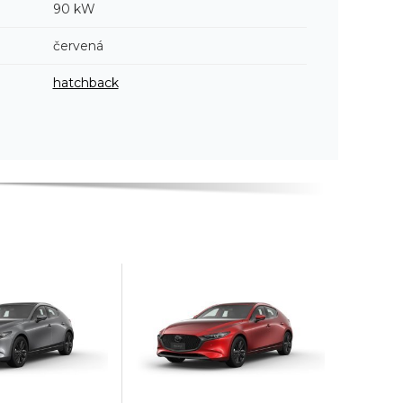
90 kW
červená
hatchback