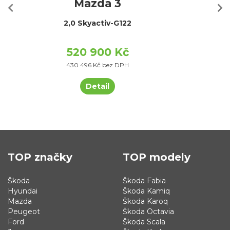
Mazda 3
2,0 Skyactiv-G122
520 900 Kč
430 496 Kč bez DPH
Detail
TOP značky
TOP modely
Škoda
Škoda Fabia
Hyundai
Škoda Kamiq
Mazda
Škoda Karoq
Peugeot
Škoda Octavia
Ford
Škoda Scala