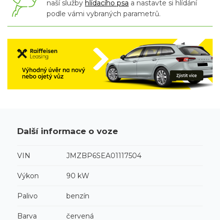
naší služby
hlídacího psa
a nastavte si hlídání
podle vámi vybraných parametrů.
Další informace o voze
VIN
JMZBP6SEA01117504
Výkon
90 kW
Palivo
benzín
Barva
červená