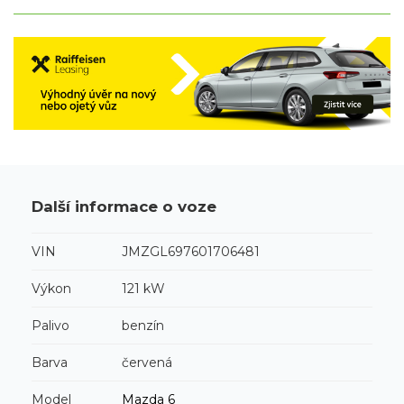
Další informace o voze
VIN
JMZGL697601706481
Výkon
121 kW
Palivo
benzín
Barva
červená
Model
Mazda
6