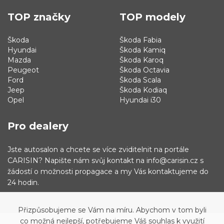
TOP značky
TOP modely
Škoda
Škoda Fabia
Hyundai
Škoda Kamiq
Mazda
Škoda Karoq
Peugeot
Škoda Octavia
Ford
Škoda Scala
Jeep
Škoda Kodiaq
Opel
Hyundai i30
Pro dealery
Jste autosalon a chcete se více zviditelnit na portále
CARISIN? Napište nám svůj kontakt na info@carisin.cz s
žádostí o možnosti propagace a my Vás kontaktujeme do
24 hodin.
Přizpůsobujeme se Vám na míru. Abychom v tom byli
co možná nejlepší, potřebujeme Váš souhlas k využití