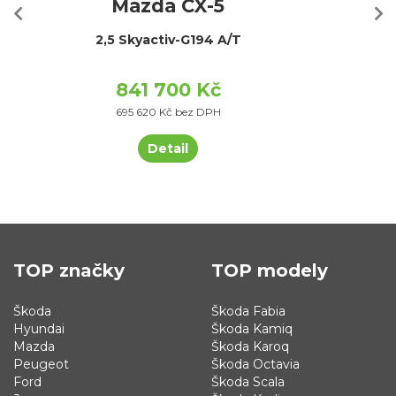
Mazda CX-5
2,5 Skyactiv-G194 A/T
841 700 Kč
695 620 Kč bez DPH
Detail
TOP značky
TOP modely
Škoda
Škoda Fabia
Hyundai
Škoda Kamiq
Mazda
Škoda Karoq
Peugeot
Škoda Octavia
Ford
Škoda Scala