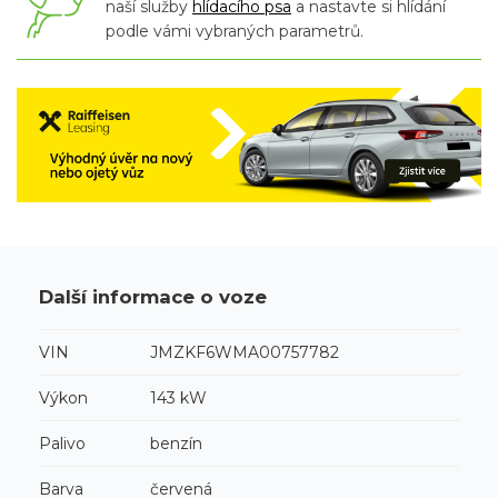
naší služby
hlídacího psa
a nastavte si hlídání
podle vámi vybraných parametrů.
Další informace o voze
VIN
JMZKF6WMA00757782
Výkon
143 kW
Palivo
benzín
Barva
červená