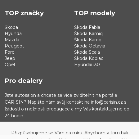
TOP značky
TOP modely
Škoda
Škoda Fabia
Hyundai
Škoda Kamiq
Mazda
Škoda Karoq
Peugeot
Škoda Octavia
Ford
Škoda Scala
Jeep
Škoda Kodiaq
Opel
Hyundai i30
Pro dealery
Jste autosalon a chcete se více zviditelnit na portále
CARISIN? Napište nám svůj kontakt na info@carisin.cz s
žádostí o možnosti propagace a my Vás kontaktujeme do
24 hodin.
Přizpůsobujeme se Vám na míru. Abychom v tom byli