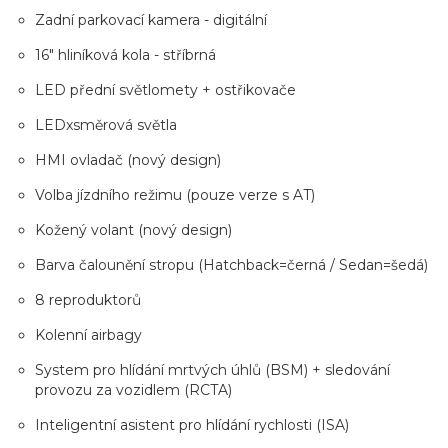
Zadní parkovací kamera - digitální
16" hliníková kola - stříbrná
LED přední světlomety + ostřikovače
LEDxsměrová světla
HMI ovladač (nový design)
Volba jízdního režimu (pouze verze s AT)
Kožený volant (nový design)
Barva čalounění stropu (Hatchback=černá / Sedan=šedá)
8 reproduktorů
Kolenní airbagy
System pro hlídání mrtvých úhlů (BSM) + sledování
provozu za vozidlem (RCTA)
Inteligentní asistent pro hlídání rychlosti (ISA)