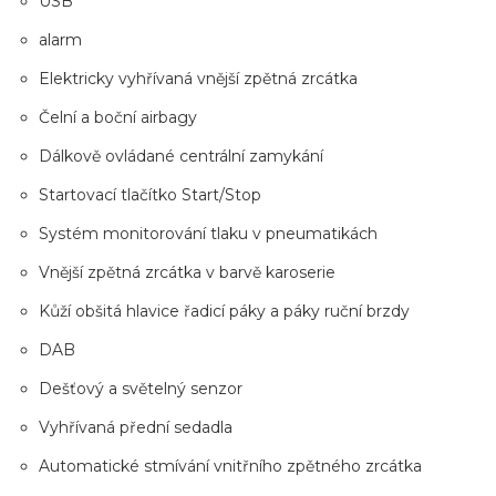
USB
alarm
Elektricky vyhřívaná vnější zpětná zrcátka
Čelní a boční airbagy
Dálkově ovládané centrální zamykání
Startovací tlačítko Start/Stop
Systém monitorování tlaku v pneumatikách
Vnější zpětná zrcátka v barvě karoserie
Kůží obšitá hlavice řadicí páky a páky ruční brzdy
DAB
Dešťový a světelný senzor
Vyhřívaná přední sedadla
Automatické stmívání vnitřního zpětného zrcátka