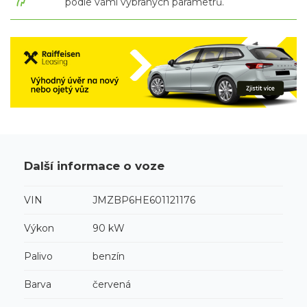
podle vámi vybraných parametrů.
Další informace o voze
VIN
JMZBP6HE601121176
Výkon
90 kW
Palivo
benzín
Barva
červená