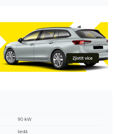
90 kW
šedá