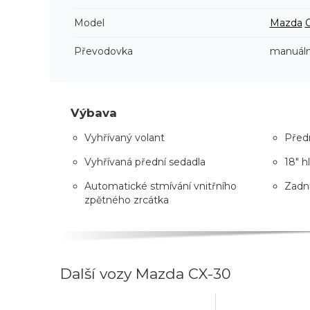
Model
Mazda
Převodovka
manuáln
Výbava
Vyhřívaný volant
Předn
Vyhřívaná přední sedadla
18" h
Automatické stmívání vnitřního
Zadní
zpětného zrcátka
Další vozy Mazda CX-30