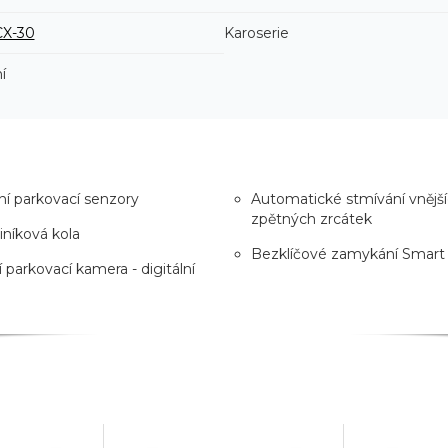
CX-30
Karoserie
í
í parkovací senzory
Automatické stmívání vnějš
zpětných zrcátek
liníková kola
Bezklíčové zamykání Smart
 parkovací kamera - digitální