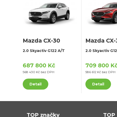
Mazda CX-30
Mazda CX-
2.0 Skyactiv G122 A/T
2.0 Skyactiv G1
687 800 Kč
709 800 K
568 430 Kč bez DPH
586 612 Kč bez DPH
Detail
Detail
TOP značky
TOP 