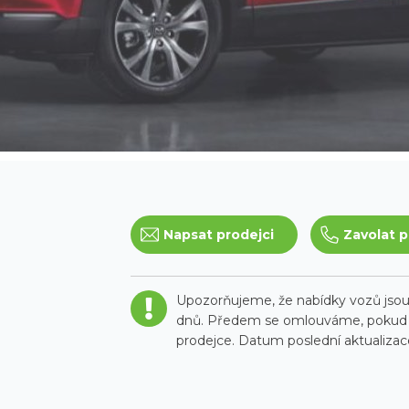
Napsat prodejci
Zavolat p
Upozorňujeme, že nabídky vozů jsou 
dnů. Předem se omlouváme, pokud t
prodejce. Datum poslední aktualizace