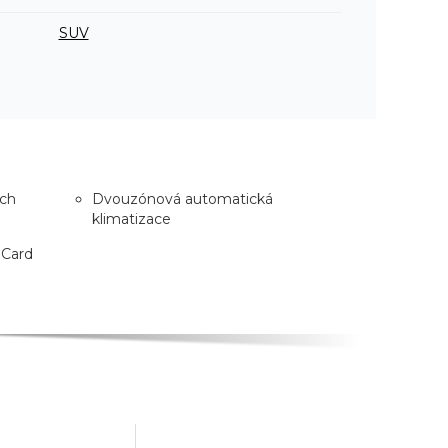
SUV
ích
Dvouzónová automatická
klimatizace
 Card