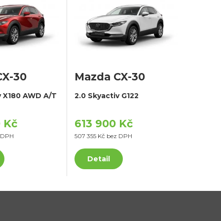
CX-30
Mazda CX-30
iv X180 AWD A/T
2.0 Skyactiv G122
 Kč
613 900 Kč
z DPH
507 355 Kč bez DPH
Detail