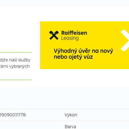
ijte naší služby
 vámi vybraných
19090011178
Výkon
Barva