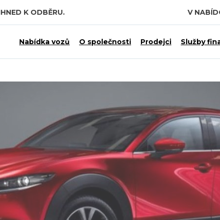
IHNED K ODBĚRU.
V NABÍ
Nabídka vozů
O společnosti
Prodejci
Služby fin