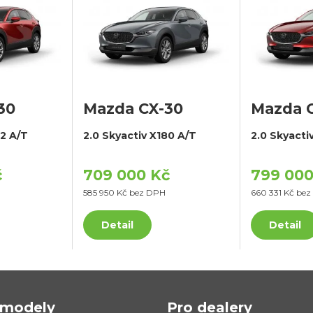
30
Mazda CX-30
Mazda 
22 A/T
2.0 Skyactiv X180 A/T
2.0 Skyact
č
709 000 Kč
799 000
585 950 Kč bez DPH
660 331 Kč be
Detail
Detail
modely
Pro dealery