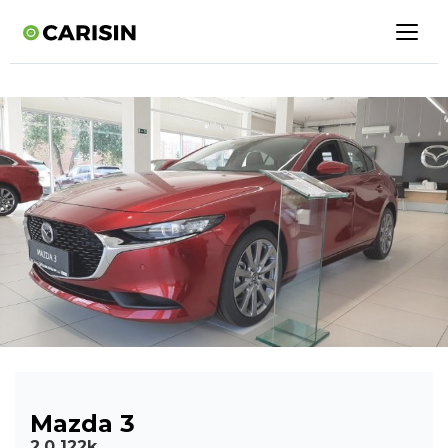
Mazda 3
2,0 122k