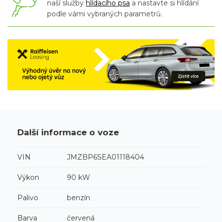
naší služby
hlídacího psa
a nastavte si hlídání
podle vámi vybraných parametrů.
Další informace o voze
VIN
JMZBP6SEA01118404
Výkon
90 kW
Palivo
benzín
Barva
červená