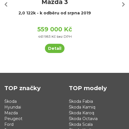
Mazda 3
2,0 122k - k odběru od srpna 2019
559 000 Kč
461 983 Kč bez DPH
Detail
TOP značky
TOP modely
Škoda
Škoda Fabia
Hyundai
Škoda Kamiq
Mazda
Škoda Karoq
Peugeot
Škoda Octavia
Ford
Škoda Scala