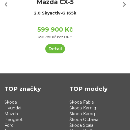
Mazda CX-5
2.0 Skyactiv-G 165k
599 900 Kč
495 785 Kč bez DPH
Detail
TOP značky
TOP modely
Škoda
Škoda Fabia
Hyundai
Škoda Kamiq
Mazda
Škoda Karoq
Peugeot
Škoda Octavia
Ford
Škoda Scala