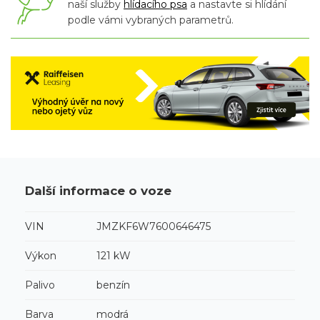
naší služby
hlídacího psa
a nastavte si hlídání
podle vámi vybraných parametrů.
Další informace o voze
VIN
JMZKF6W7600646475
Výkon
121 kW
Palivo
benzín
Barva
modrá