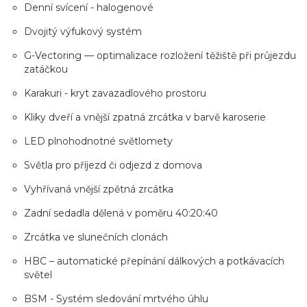
Denní svícení - halogenové
Dvojitý výfukový systém
G-Vectoring — optimalizace rozložení těžiště při průjezdu
zatáčkou
Karakuri - kryt zavazadlového prostoru
Kliky dveří a vnější zpatná zrcátka v barvě karoserie
LED plnohodnotné světlomety
Světla pro příjezd či odjezd z domova
Vyhřívaná vnější zpětná zrcátka
Zadní sedadla dělená v poměru 40:20:40
Zrcátka ve slunečních clonách
HBC – automatické přepínání dálkových a potkávacích
světel
BSM - Systém sledování mrtvého úhlu