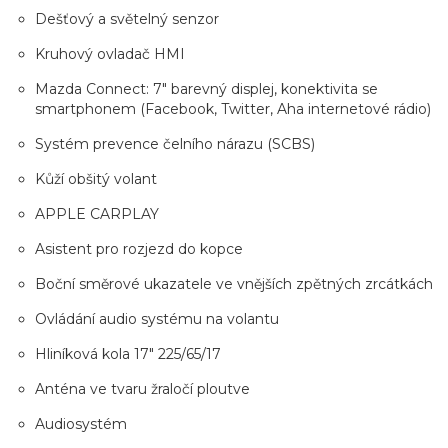
Dešťový a světelný senzor
Kruhový ovladač HMI
Mazda Connect: 7" barevný displej, konektivita se
smartphonem (Facebook, Twitter, Aha internetové rádio)
Systém prevence čelního nárazu (SCBS)
Kůží obšitý volant
APPLE CARPLAY
Asistent pro rozjezd do kopce
Boční směrové ukazatele ve vnějších zpětných zrcátkách
Ovládání audio systému na volantu
Hliníková kola 17" 225/65/17
Anténa ve tvaru žraločí ploutve
Audiosystém