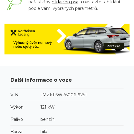
naší služby
hlídacího psa
a nastavte si hlídání
podle vámi vybraných parametrů.
Další informace o voze
VIN
JMZKF6W7600619251
Výkon
121 kW
Palivo
benzín
Barva
bílá