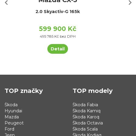
2.0 Skyactiv-G 165k
599 900 Kč
495 785 Kč bez DPH
Detail
TOP značky
TOP modely
Škoda
Škoda Fabia
Hyundai
Škoda Kamiq
Mazda
Škoda Karoq
Peugeot
Škoda Octavia
Ford
Škoda Scala
Jeep
Škoda Kodiaq