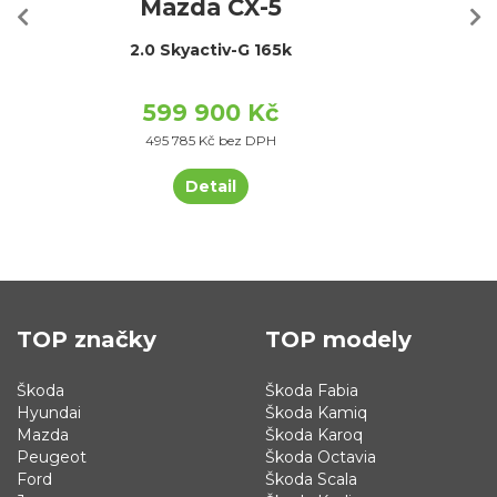
Mazda CX-5
2.0 Skyactiv-G 165k
599 900 Kč
495 785 Kč bez DPH
Detail
TOP značky
TOP modely
Škoda
Škoda Fabia
Hyundai
Škoda Kamiq
Mazda
Škoda Karoq
Peugeot
Škoda Octavia
Ford
Škoda Scala