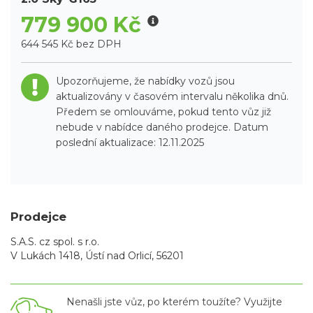
779 900 Kč
644 545 Kč bez DPH
Upozorňujeme, že nabídky vozů jsou
aktualizovány v časovém intervalu několika dnů.
Předem se omlouváme, pokud tento vůz již
nebude v nabídce daného prodejce. Datum
poslední aktualizace: 12.11.2025
Prodejce
S.A.S. cz spol. s r.o.
V Lukách 1418, Ústí nad Orlicí, 56201
Nenašli jste vůz, po kterém toužíte? Využijte