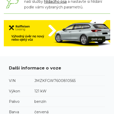
naší služby
hlídacího psa
a nastavte si hlídání
podle vámi vybraných parametrů.
Další informace o voze
VIN
JMZKFGW7600810565
Výkon
121 kW
Palivo
benzín
Barva
červená