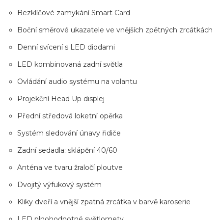
Bezklíčové zamykání Smart Card
Boční směrové ukazatele ve vnějších zpětných zrcátkách
Denní svícení s LED diodami
LED kombinovaná zadní světla
Ovládání audio systému na volantu
Projekční Head Up displej
Přední středová loketní opěrka
Systém sledování únavy řidiče
Zadní sedadla: sklápění 40/60
Anténa ve tvaru žraločí ploutve
Dvojitý výfukový systém
Kliky dveří a vnější zpatná zrcátka v barvě karoserie
LED plnohodnotné světlomety