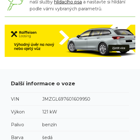
naší služby
hlídacího psa
a nastavte si hlídání
podle vámi vybraných parametrů.
Další informace o voze
VIN
JMZGL697601609950
Výkon
121 kW
Palivo
benzín
Barva
šedá