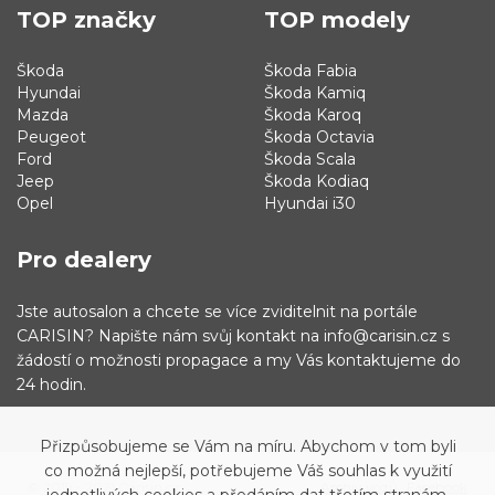
TOP značky
TOP modely
Škoda
Škoda Fabia
Hyundai
Škoda Kamiq
Mazda
Škoda Karoq
Peugeot
Škoda Octavia
Ford
Škoda Scala
Jeep
Škoda Kodiaq
Opel
Hyundai i30
Pro dealery
Jste autosalon a chcete se více zviditelnit na portále
CARISIN? Napište nám svůj kontakt na info@carisin.cz s
žádostí o možnosti propagace a my Vás kontaktujeme do
24 hodin.
Přizpůsobujeme se Vám na míru. Abychom v tom byli
co možná nejlepší, potřebujeme Váš souhlas k využití
© 2019 - 2021 Carisin.cz
Archiv vozů
Facebook