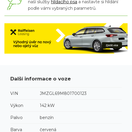
naší služby
hlídacího psa
a nastavte si hlídání
podle vámi vybraných parametrů.
Další informace o voze
VIN
JMZGL69M801700123
Výkon
142 kW
Palivo
benzín
Barva
červená