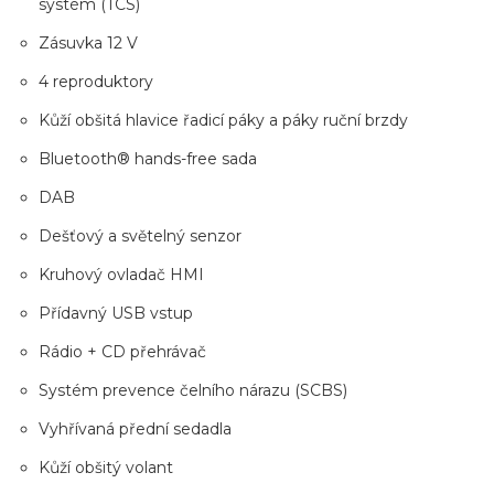
systém (TCS)
Zásuvka 12 V
4 reproduktory
Kůží obšitá hlavice řadicí páky a páky ruční brzdy
Bluetooth® hands-free sada
DAB
Dešťový a světelný senzor
Kruhový ovladač HMI
Přídavný USB vstup
Rádio + CD přehrávač
Systém prevence čelního nárazu (SCBS)
Vyhřívaná přední sedadla
Kůží obšitý volant