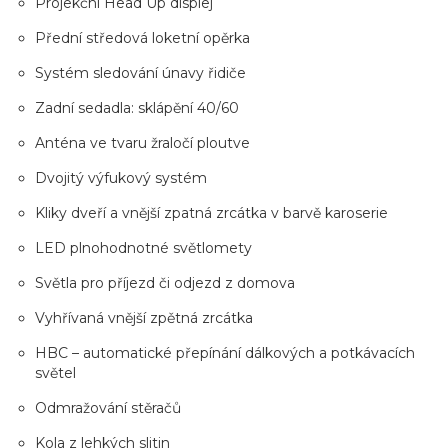
Projekční Head Up displej
Přední středová loketní opěrka
Systém sledování únavy řidiče
Zadní sedadla: sklápění 40/60
Anténa ve tvaru žraločí ploutve
Dvojitý výfukový systém
Kliky dveří a vnější zpatná zrcátka v barvě karoserie
LED plnohodnotné světlomety
Světla pro příjezd či odjezd z domova
Vyhřívaná vnější zpětná zrcátka
HBC – automatické přepínání dálkových a potkávacích
světel
Odmražování stěračů
Kola z lehkých slitin