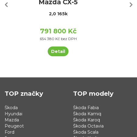
Mazda CX-5
2,0 165k
791 800 Kč
654 380 Kč bez DPH
Detail
TOP značky
TOP modely
Škoda
Škoda Fabia
Hyundai
Škoda Kamiq
Mazda
Škoda Karoq
Peugeot
Škoda Octavia
Ford
Škoda Scala