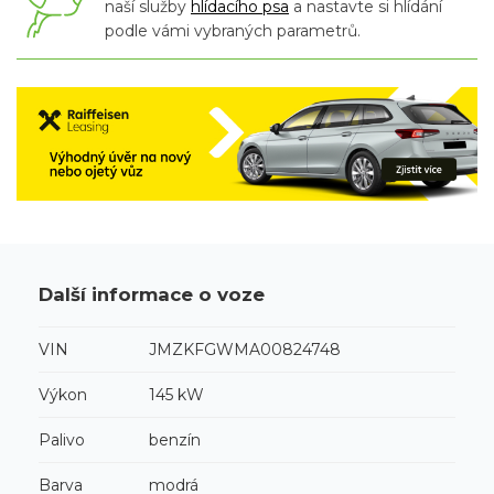
naší služby
hlídacího psa
a nastavte si hlídání
podle vámi vybraných parametrů.
Další informace o voze
VIN
JMZKFGWMA00824748
Výkon
145 kW
Palivo
benzín
Barva
modrá