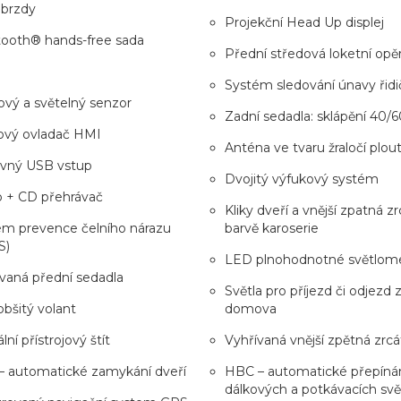
 brzdy
Projekční Head Up displej
tooth® hands-free sada
Přední středová loketní opě
Systém sledování únavy řidi
vý a světelný senzor
Zadní sedadla: sklápění 40/6
ový ovladač HMI
Anténa ve tvaru žraločí plou
avný USB vstup
Dvojitý výfukový systém
o + CD přehrávač
Kliky dveří a vnější zpatná z
ém prevence čelního nárazu
barvě karoserie
S)
LED plnohodnotné světlom
vaná přední sedadla
Světla pro příjezd či odjezd 
obšitý volant
domova
lní přístrojový štít
Vyhřívaná vnější zpětná zrcá
– automatické zamykání dveří
HBC – automatické přepíná
dálkových a potkávacích svě