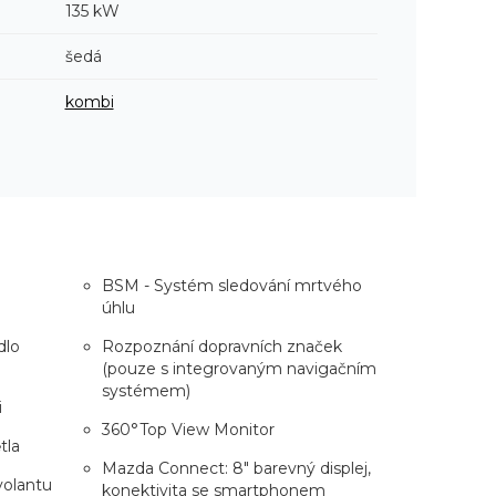
135 kW
šedá
kombi
e
BSM - Systém sledování mrtvého
úhlu
dlo
Rozpoznání dopravních značek
(pouze s integrovaným navigačním
systémem)
i
360°Top View Monitor
tla
Mazda Connect: 8" barevný displej,
volantu
konektivita se smartphonem