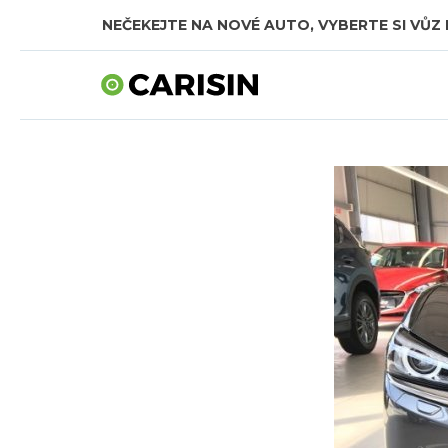
NEČEKEJTE NA NOVÉ AUTO, VYBERTE SI VŮZ 
SKLADOVÁ AUTA V CELKOVÉ HODNOTĚ TÉMĚŘ