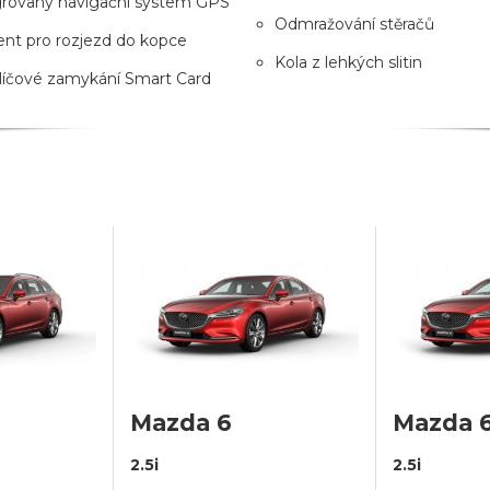
grovaný navigační system GPS
Odmražování stěračů
ent pro rozjezd do kopce
Kola z lehkých slitin
líčové zamykání Smart Card
Mazda 6
Mazda 
2.5i
2.5i