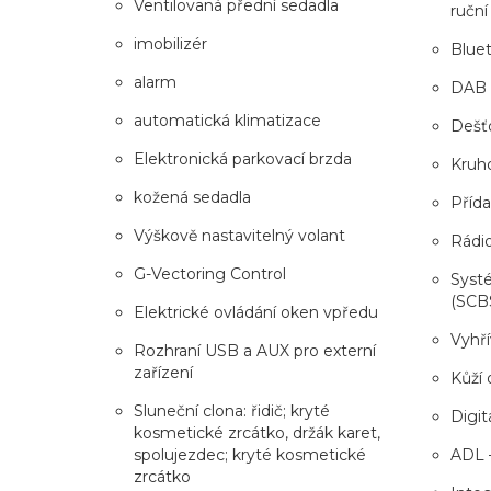
Ventilovaná přední sedadla
ruční
imobilizér
Blue
alarm
DAB
automatická klimatizace
Dešťo
Elektronická parkovací brzda
Kruh
kožená sedadla
Příd
Výškově nastavitelný volant
Rádi
G-Vectoring Control
Syst
(SCB
Elektrické ovládání oken vpředu
Vyhří
Rozhraní USB a AUX pro externí
zařízení
Kůží 
Sluneční clona: řidič; kryté
Digitá
kosmetické zrcátko, držák karet,
spolujezdec; kryté kosmetické
ADL 
zrcátko