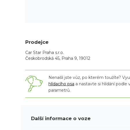
Prodejce
Car Star Praha s.r.o.
Českobrodská 45, Praha 9, 19012
Nenašli jste vůz, po kterém toužíte? Využ
hlídacího psa
a nastavte si hlídání podle
parametrů.
Další informace o voze