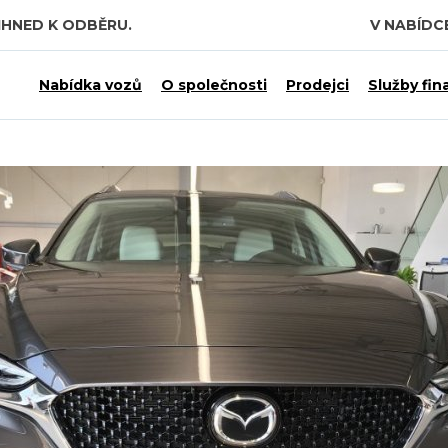
IHNED K ODBĚRU.
V NABÍD
 7,5 MILIARDY KČ.
Nabídka vozů
O společnosti
Prodejci
Služby fin