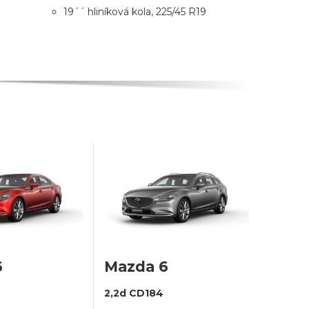
19´´ hliníková kola, 225/45 R19
6
Mazda 6
2,2d CD184