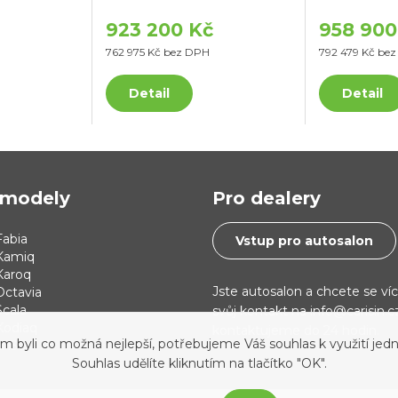
923 200 Kč
958 900
762 975 Kč bez DPH
792 479 Kč be
Detail
Detail
modely
Pro dealery
abia
Vstup pro autosalon
Kamiq
Karoq
Jste autosalon a chcete se ví
Octavia
cala
svůj kontakt na info@carisin.
Kodiaq
kontaktujeme do 24 hodin.
yli co možná nejlepší, potřebujeme Váš souhlas k využití jedn
 i30
Souhlas udělíte kliknutím na tlačítko "OK".