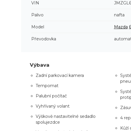
VIN
JMZGL6
Palivo
nafta
Model
Mazda
Převodovka
automat
Výbava
Zadní parkovací kamera
Systé
pneu
Tempomat
Systé
Palubní počítač
proti
Vyhřívaný volant
Zásuv
Výškově nastavitelné sedadlo
4 rep
spolujezdce
Kůží 