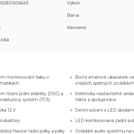
92801606643
Výkon
Barva
6
Karoserie
ická
m monitorování tlaku v
Boční směrové ukazatele v
matikách
vnějších zpětných zrcátkách
m řízení jízdní stability (DSC) a
Elektricky nastavitelné seda
prokluzový systém (TCS)
řidiče a spolujezdce
ka 12 V
Denní svícení s LED diodam
roduktory
LED kombinovaná zadní svě
obšitá hlavice řadicí páky a páky
Ovládání audio systému na 