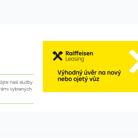
ijte naší služby
 vámi vybraných