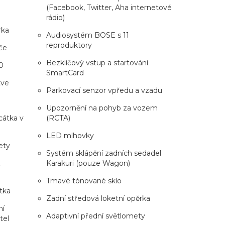
(Facebook, Twitter, Aha internetové
rádio)
rka
Audiosystém BOSE s 11
reproduktory
če
Bezklíčový vstup a startování
0
SmartCard
tve
Parkovací senzor vpředu a vzadu
Upozornění na pohyb za vozem
rcátka v
(RCTA)
LED mlhovky
ety
Systém sklápění zadních sedadel
z
Karakuri (pouze Wagon)
Tmavé tónované sklo
tka
Zadní středová loketní opěrka
ní
Adaptivní přední světlomety
tel