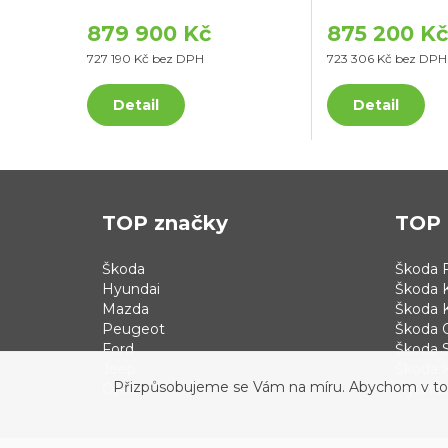
879 900 Kč
875 200 Kč
727 190 Kč bez DPH
723 306 Kč bez DPH
Detail
Detail
TOP značky
TOP 
Škoda
Škoda F
Hyundai
Škoda 
Mazda
Škoda 
Peugeot
Škoda 
Ford
Škoda S
Jeep
Škoda 
Přizpůsobujeme se Vám na míru. Abychom v tom b
Opel
Hyundai