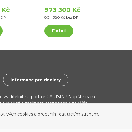
 Kč
973 300 Kč
z DPH
804 380 Kč bez DPH
Detail
Informace pro dealery
ce zviditelnit na portále CARISIN? Napište nám
cz s žádostí o možnosti propagace a my Vás
otlivých cookies a předáním dat třetím stranám.