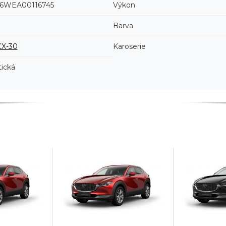
WEA00116745
Výkon
Barva
CX-30
Karoserie
ická