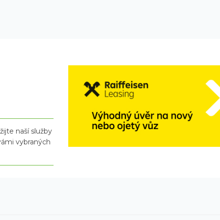
ijte naší služby
 vámi vybraných