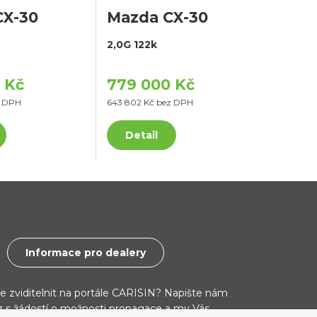
CX-30
Mazda CX-30
2,0G 122k
 Kč
779 000 Kč
z DPH
643 802 Kč bez DPH
Detail
Informace pro dealery
ce zviditelnit na portále CARISIN? Napište nám
cz s žádostí o možnosti propagace a my Vás