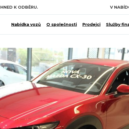
IHNED K ODBĚRU.
V NABÍ
 7,5 MILIARDY KČ.
Nabídka vozů
O společnosti
Prodejci
Služby fin