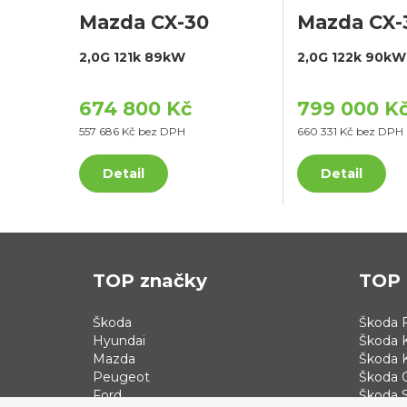
Mazda CX-30
Mazda CX-
2,0G 121k 89kW
2,0G 122k 90kW
674 800 Kč
799 000 K
557 686 Kč bez DPH
660 331 Kč bez DPH
Detail
Detail
TOP značky
TOP 
Škoda
Škoda F
Hyundai
Škoda 
Mazda
Škoda 
Peugeot
Škoda 
Ford
Škoda S