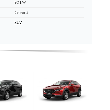
90 kW
červená
SUV