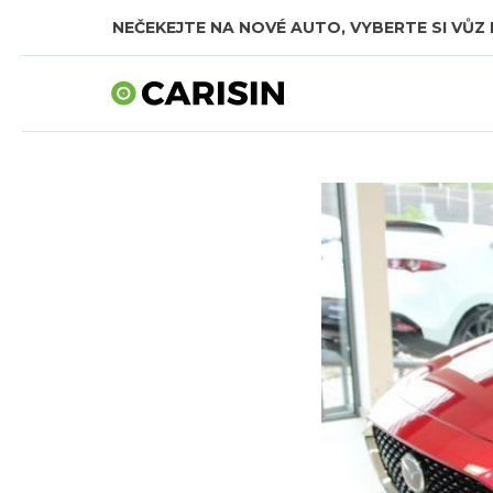
NEČEKEJTE NA NOVÉ AUTO, VYBERTE SI VŮZ 
SKLADOVÁ AUTA V CELKOVÉ HODNOTĚ TÉMĚŘ