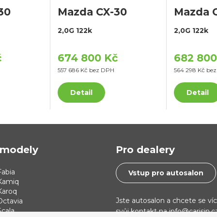
30
Mazda CX-30
Mazda 
2,0G 122k
2,0G 122k
č
674 800 Kč
682 800
557 686 Kč bez DPH
564 298 Kč be
Detail
Detail
modely
Pro dealery
abia
Vstup pro autosalon
Kamiq
Karoq
Jste autosalon a chcete se ví
Octavia
cala
svůj kontakt na info@carisin.