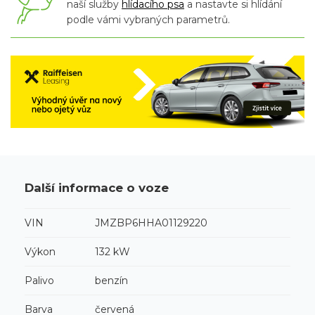
naší služby
hlídacího psa
a nastavte si hlídání
podle vámi vybraných parametrů.
Další informace o voze
VIN
JMZBP6HHA01129220
Výkon
132 kW
Palivo
benzín
Barva
červená