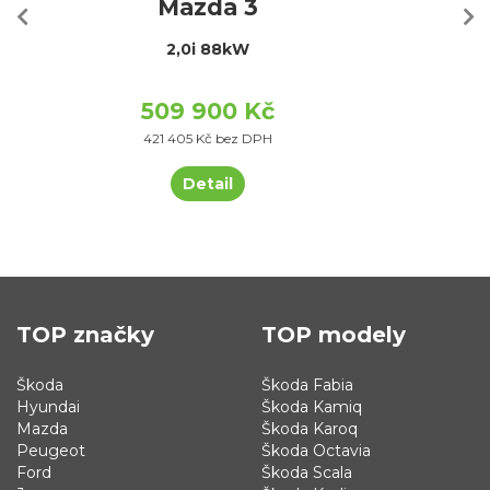
Mazda 3
2,0i 88kW
509 900 Kč
421 405 Kč bez DPH
Detail
TOP značky
TOP modely
Škoda
Škoda Fabia
Hyundai
Škoda Kamiq
Mazda
Škoda Karoq
Peugeot
Škoda Octavia
Ford
Škoda Scala