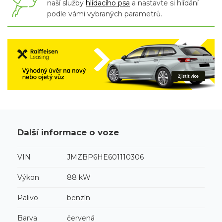
naší služby
hlídacího psa
a nastavte si hlídání
podle vámi vybraných parametrů.
Další informace o voze
VIN
JMZBP6HE601110306
Výkon
88 kW
Palivo
benzín
Barva
červená