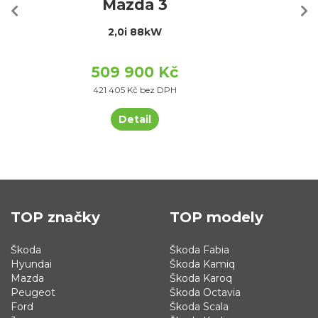
Mazda 3
2,0i 88kW
509 900 Kč
421 405 Kč bez DPH
Detail
TOP značky
TOP modely
Škoda
Škoda Fabia
Hyundai
Škoda Kamiq
Mazda
Škoda Karoq
Peugeot
Škoda Octavia
Ford
Škoda Scala