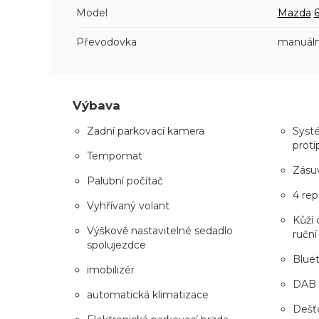
Model
Mazda
Převodovka
manuáln
Výbava
Zadní parkovací kamera
Systé
proti
Tempomat
Zásuv
Palubní počítač
4 rep
Vyhřívaný volant
Kůží 
Výškově nastavitelné sedadlo
ruční
spolujezdce
Blue
imobilizér
DAB
automatická klimatizace
Dešťo