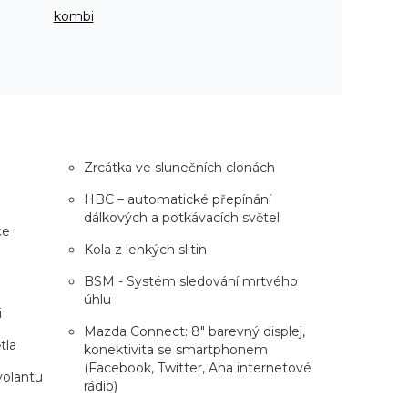
kombi
Zrcátka ve slunečních clonách
HBC – automatické přepínání
dálkových a potkávacích světel
ce
Kola z lehkých slitin
e
BSM - Systém sledování mrtvého
úhlu
i
Mazda Connect: 8" barevný displej,
tla
konektivita se smartphonem
(Facebook, Twitter, Aha internetové
volantu
rádio)