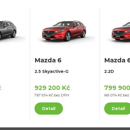
Mazda 6
Mazda 
2.5 Skyactive-G
2.2D
č
929 200 Kč
799 900
767 934 Kč bez DPH
661 074 Kč be
Detail
Detail