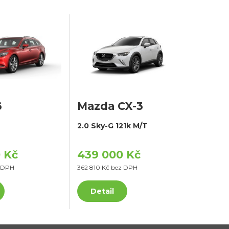
6
Mazda CX-3
2.0 Sky-G 121k M/T
 Kč
439 000 Kč
z DPH
362 810 Kč bez DPH
Detail