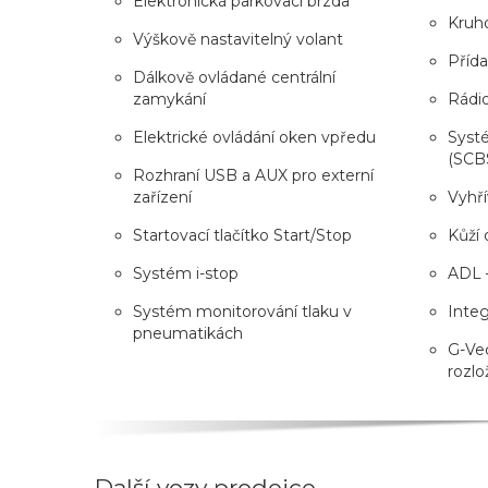
Elektronická parkovací brzda
Kruh
Výškově nastavitelný volant
Příd
Dálkově ovládané centrální
zamykání
Rádi
Elektrické ovládání oken vpředu
Syst
(SCB
Rozhraní USB a AUX pro externí
zařízení
Vyhří
Startovací tlačítko Start/Stop
Kůží 
Systém i-stop
ADL 
Systém monitorování tlaku v
Inte
pneumatikách
G-Vec
rozlo
Další vozy prodejce