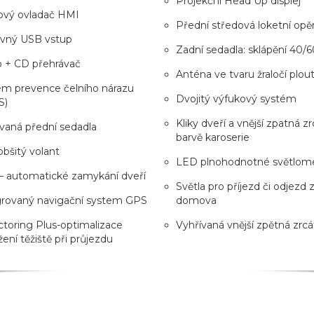
Projekční Head Up displej
ový ovladač HMI
Přední středová loketní opě
avný USB vstup
Zadní sedadla: sklápění 40/6
o + CD přehrávač
Anténa ve tvaru žraločí plou
ém prevence čelního nárazu
Dvojitý výfukový systém
S)
Kliky dveří a vnější zpatná z
vaná přední sedadla
barvě karoserie
obšitý volant
LED plnohodnotné světlom
– automatické zamykání dveří
Světla pro příjezd či odjezd 
grovaný navigační system GPS
domova
toring Plus-optimalizace
Vyhřívaná vnější zpětná zrcá
žení těžiště při průjezdu