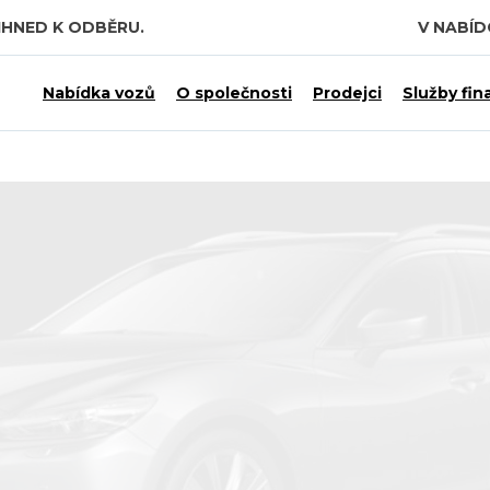
IHNED K ODBĚRU.
V NABÍ
Nabídka vozů
O společnosti
Prodejci
Služby fin