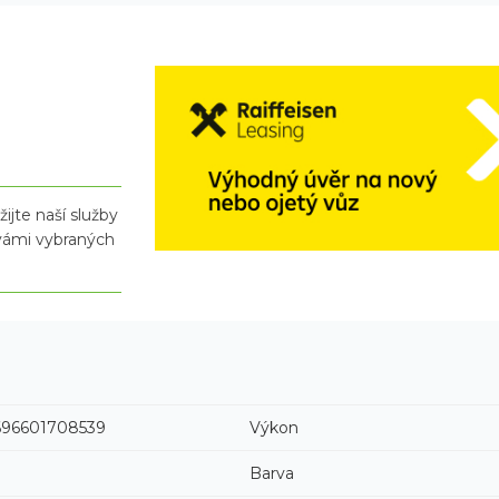
ijte naší služby
 vámi vybraných
96601708539
Výkon
Barva