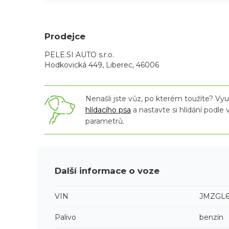
Prodejce
PELE.SI AUTO s.r.o.
Hodkovická 449, Liberec, 46006
Nenašli jste vůz, po kterém toužíte? Využ
hlídacího psa
a nastavte si hlídání podle
parametrů.
Další informace o voze
VIN
JMZGL6
Palivo
benzín