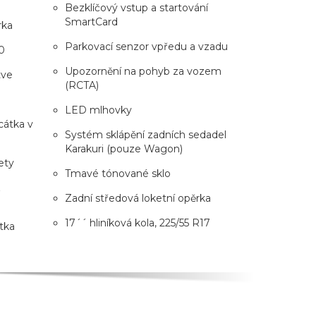
Bezklíčový vstup a startování
SmartCard
rka
Parkovací senzor vpředu a vzadu
0
Upozornění na pohyb za vozem
tve
(RCTA)
LED mlhovky
rcátka v
Systém sklápění zadních sedadel
Karakuri (pouze Wagon)
ety
Tmavé tónované sklo
z
Zadní středová loketní opěrka
17´´ hliníková kola, 225/55 R17
tka