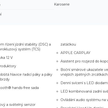
6
Karoserie
í
m řízení jízdní stability (DSC) a
zatáčkou
prokluzový systém (TCS)
APPLE CARPLAY
ka 12 V
Asistent pro rozjezd do kop
roduktory
Boční směrové ukazatele v
obšitá hlavice řadicí páky a páky
vnějších zpětných zrcátkách
 brzdy
Denní svícení s LED diodam
tooth® hands-free sada
LED kombinovaná zadní svě
Ovládání audio systému na 
vý a světelný senzor