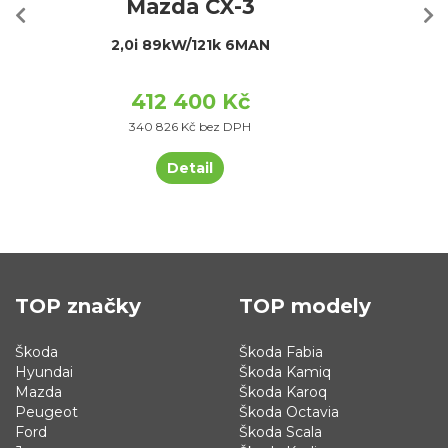
Mazda CX-3
2,0i 89kW/121k 6MAN
412 400 Kč
340 826 Kč bez DPH
Detail
TOP značky
TOP modely
Škoda
Škoda Fabia
Hyundai
Škoda Kamiq
Mazda
Škoda Karoq
Peugeot
Škoda Octavia
Ford
Škoda Scala