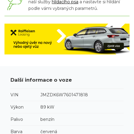
naší služby
hlídacího psa
a nastavte si hlídání
podle vámi vybraných parametrů.
Další informace o voze
VIN
JMZDK6W7601471818
Výkon
89 kW
Palivo
benzín
Barva
červená