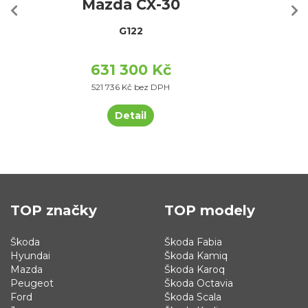
Mazda CX-30
G122
631 300 Kč
521 736 Kč bez DPH
Detail
TOP značky
TOP modely
Škoda
Škoda Fabia
Hyundai
Škoda Kamiq
Mazda
Škoda Karoq
Peugeot
Škoda Octavia
Ford
Škoda Scala