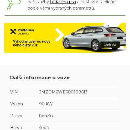
naší služby
hlídacího psa
a nastavte si hlídání
podle vámi vybraných parametrů.
Další informace o voze
VIN
JMZDM6WE600108613
Výkon
90 kW
Palivo
benzín
Barva
šedá