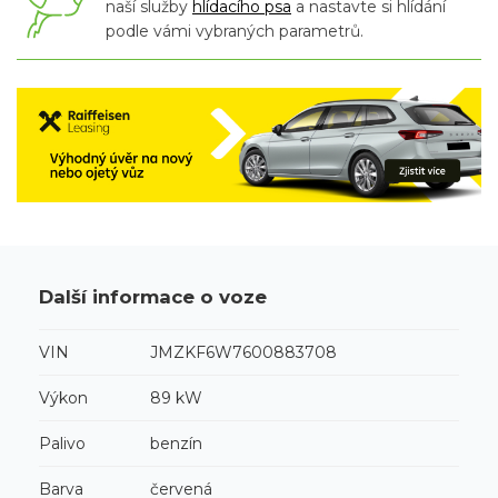
naší služby
hlídacího psa
a nastavte si hlídání
podle vámi vybraných parametrů.
Další informace o voze
VIN
JMZKF6W7600883708
Výkon
89 kW
Palivo
benzín
Barva
červená