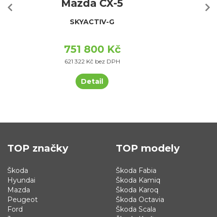
Mazda CX-5
SKYACTIV-G
751 800 Kč
621 322 Kč bez DPH
Detail
TOP značky
TOP modely
Škoda
Škoda Fabia
Hyundai
Škoda Kamiq
Mazda
Škoda Karoq
Peugeot
Škoda Octavia
Ford
Škoda Scala