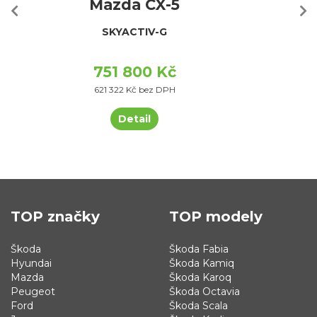
Mazda CX-5
SKYACTIV-G
751 800 Kč
621 322 Kč bez DPH
Detail
TOP značky
TOP modely
Škoda
Škoda Fabia
Hyundai
Škoda Kamiq
Mazda
Škoda Karoq
Peugeot
Škoda Octavia
Ford
Škoda Scala