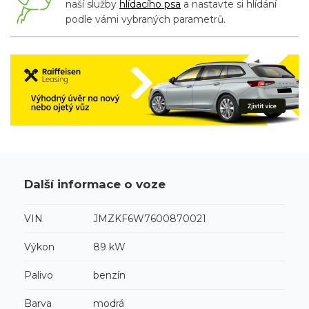
naší služby
hlídacího psa
a nastavte si hlídání
podle vámi vybraných parametrů.
Další informace o voze
VIN
JMZKF6W7600870021
Výkon
89 kW
Palivo
benzín
Barva
modrá