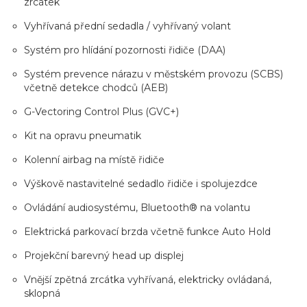
zrcátek
Vyhřívaná přední sedadla / vyhřívaný volant
Systém pro hlídání pozornosti řidiče (DAA)
Systém prevence nárazu v městském provozu (SCBS)
včetně detekce chodců (AEB)
G-Vectoring Control Plus (GVC+)
Kit na opravu pneumatik
Kolenní airbag na místě řidiče
Výškově nastavitelné sedadlo řidiče i spolujezdce
Ovládání audiosystému, Bluetooth® na volantu
Elektrická parkovací brzda včetně funkce Auto Hold
Projekční barevný head up displej
Vnější zpětná zrcátka vyhřívaná, elektricky ovládaná,
sklopná