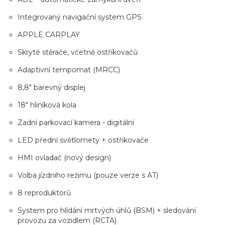
Integrovaný navigační system GPS
APPLE CARPLAY
Skryté stěrače, včetně ostřikovačů
Adaptivní tempomat (MRCC)
8,8" barevný displej
18" hliníková kola
Zadní parkovací kamera - digitální
LED přední světlomety + ostřikovače
HMI ovladač (nový design)
Volba jízdního režimu (pouze verze s AT)
8 reproduktorů
System pro hlídání mrtvých úhlů (BSM) + sledování
provozu za vozidlem (RCTA)