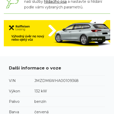
naší služby
hlídacího psa
a nastavte si hlídání
podle vámi vybraných parametrů.
Další informace o voze
VIN
JMZDM6WHA00109368
Výkon
132 kW
Palivo
benzín
Barva
červená