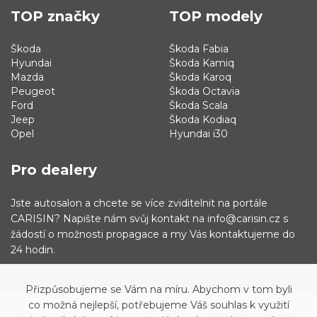
TOP značky
TOP modely
Škoda
Škoda Fabia
Hyundai
Škoda Kamiq
Mazda
Škoda Karoq
Peugeot
Škoda Octavia
Ford
Škoda Scala
Jeep
Škoda Kodiaq
Opel
Hyundai i30
Pro dealery
Jste autosalon a chcete se více zviditelnit na portále
CARISIN? Napište nám svůj kontakt na info@carisin.cz s
žádostí o možnosti propagace a my Vás kontaktujeme do
24 hodin.
Přizpůsobujeme se Vám na míru. Abychom v tom byli
co možná nejlepší, potřebujeme Váš souhlas k využití
© 2019 - 2021 Carisin.cz
Archiv vozů
Facebook