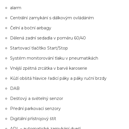
alarm
Centrální zamykání s dálkovým ovládáním
Čelní a boční airbagy
Dělená zadní sedadla v poměru 60/40
Startovací tlačítko Start/Stop
Systém monitorování tlaku v pneumatikách
Vnější zpětná zrcátka v barvě karoserie
Kůží obšitá hlavice řadicí páky a páky ruční brzdy
DAB
Dešťový a světelný senzor
Přední parkovací senzory
Digitální přístrojový štít
ADL – automatické zamykání dveří