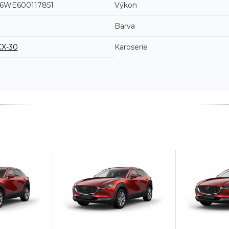
WE600117851
Výkon
Barva
CX-30
Karoserie