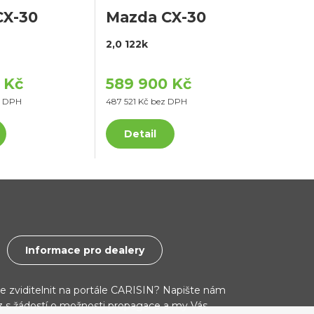
CX-30
Mazda CX-30
2,0 122k
 Kč
589 900 Kč
z DPH
487 521 Kč bez DPH
Detail
Informace pro dealery
ce zviditelnit na portále CARISIN? Napište nám
cz s žádostí o možnosti propagace a my Vás