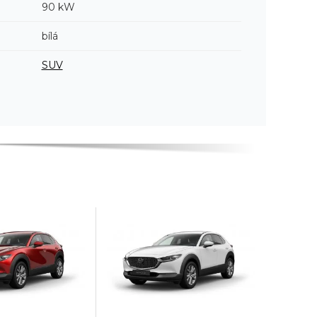
90 kW
bílá
SUV