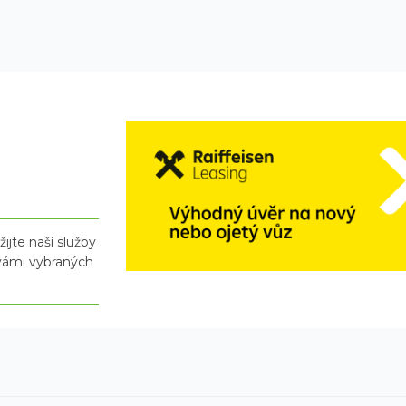
ijte naší služby
 vámi vybraných