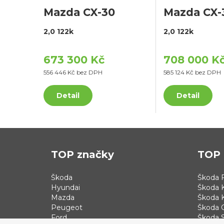
Mazda CX-30
Mazda CX-
2,0 122k
2,0 122k
673 300 Kč
708 000 K
556 446 Kč bez DPH
585 124 Kč bez DPH
Detail
Detail
TOP značky
TOP 
Škoda
Škoda F
Hyundai
Škoda 
Mazda
Škoda 
Peugeot
Škoda 
Ford
Škoda S