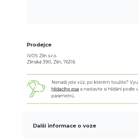
Prodejce
IVOS Zlín s.r.o.
Zlínská 390, Zlín, 76316
Nenašli jste vůz, po kterém toužíte? Využ
hlídacího psa
a nastavte si hlídání podle
parametrů.
Další informace o voze