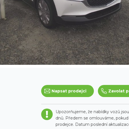
Napsat prodejci
Zavolat p
Upozorňujeme, že nabídky vozů jsou 
dnů. Předem se omlouváme, pokud t
prodejce. Datum poslední aktualizace