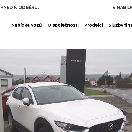
IHNED K ODBĚRU.
V NABÍ
Nabídka vozů
O společnosti
Prodejci
Služby fin