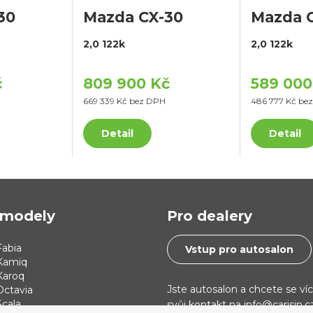
30
Mazda CX-30
Mazda 
2,0 122k
2,0 122k
č
809 900 Kč
589 000
669 339 Kč bez DPH
486 777 Kč be
Detail
Detail
modely
Pro dealery
abia
Vstup pro autosalon
Kamiq
Karoq
Jste autosalon a chcete se ví
Octavia
cala
svůj kontakt na info@carisin.