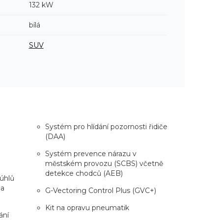
132 kW
bílá
SUV
Systém pro hlídání pozornosti řidiče
(DAA)
Systém prevence nárazu v
městském provozu (SCBS) včetně
detekce chodců (AEB)
úhlů
za
G-Vectoring Control Plus (GVC+)
Kit na opravu pneumatik
ání