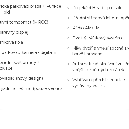
rická parkovací brzda + Funkce
Projekční Head Up displej
 Hold
Přední středová loketní opě
tivní tempomat (MRCC)
Rádio AM/FM
barevný displej
Dvojitý výfukový systém
liníková kola
Kliky dveří a vnější zpatná z
 parkovací kamera - digitální
barvě karoserie
přední světlomety +
Automatické stmívání vnitřn
kovače
vnějších zpětných zrcátek
vladač (nový design)
Vyhřívaná přední sedadla /
vyhřívaný volant
 jízdního režimu (pouze verze s