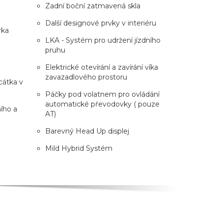
Zadní boční zatmavená skla
Další designové prvky v interiéru
rka
LKA - Systém pro udržení jízdního
pruhu
Elektrické otevírání a zavírání víka
zavazadlového prostoru
rcátka v
Páčky pod volatnem pro ovládání
automatické převodovky ( pouze
ího a
AT)
Barevný Head Up displej
Mild Hybrid Systém