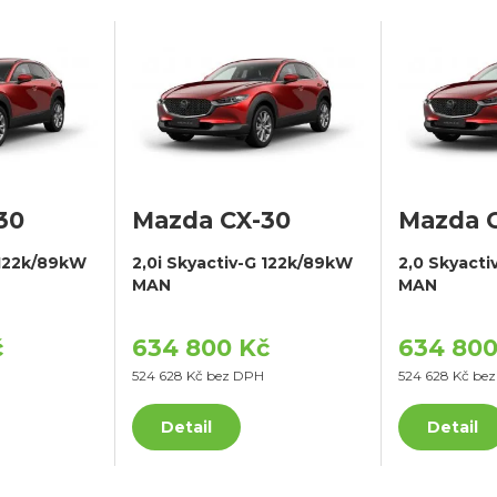
30
Mazda CX-30
Mazda 
 122k/89kW
2,0i Skyactiv-G 122k/89kW
2,0 Skyact
MAN
MAN
č
634 800 Kč
634 800
524 628 Kč bez DPH
524 628 Kč be
Detail
Detail