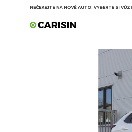
NEČEKEJTE NA NOVÉ AUTO, VYBERTE SI VŮZ 
SKLADOVÁ AUTA V CELKOVÉ HODNOTĚ TÉMĚŘ