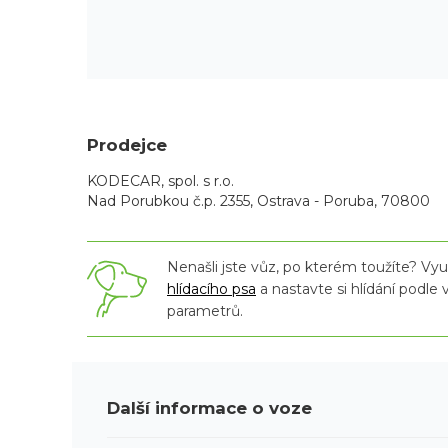
Prodejce
KODECAR, spol. s r.o.
Nad Porubkou č.p. 2355, Ostrava - Poruba, 70800
Nenašli jste vůz, po kterém toužíte? Využ
hlídacího psa
a nastavte si hlídání podle
parametrů.
Další informace o voze