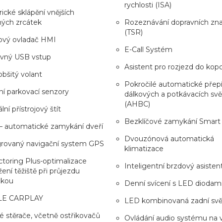
rychlosti (ISA)
rické sklápění vnějších
ných zrcátek
Rozeznávání dopravních zn
(TSR)
ový ovladač HMI
E-Call Systém
avný USB vstup
Asistent pro rozjezd do kop
obšitý volant
Pokročilé automatické přep
í parkovací senzory
dálkových a potkávacích svě
(AHBC)
lní přístrojový štít
Bezklíčové zamykání Smart
– automatické zamykání dveří
Dvouzónová automatická
grovaný navigační system GPS
klimatizace
toring Plus-optimalizace
Inteligentní brzdový asisten
žení těžiště při průjezdu
čkou
Denní svícení s LED diodam
LE CARPLAY
LED kombinovaná zadní svě
é stěrače, včetně ostřikovačů
Ovládání audio systému na 