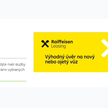
ijte naší služby
 vámi vybraných