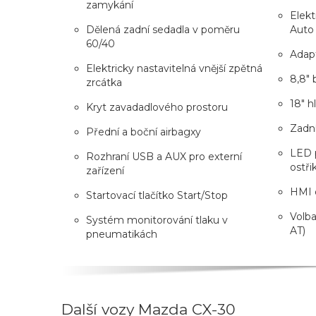
zamykání
Elekt
Dělená zadní sedadla v poměru
Auto
60/40
Adap
Elektricky nastavitelná vnější zpětná
8,8" 
zrcátka
18" h
Kryt zavadadlového prostoru
Zadní
Přední a boční airbagxy
LED 
Rozhraní USB a AUX pro externí
ostři
zařízení
HMI o
Startovací tlačítko Start/Stop
Volba
Systém monitorování tlaku v
AT)
pneumatikách
Další vozy Mazda CX-30