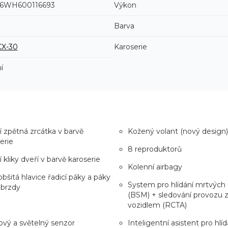
6WH600116693
Výkon
Barva
CX-30
Karoserie
í
í zpětná zrcátka v barvě
Kožený volant (nový design)
erie
8 reproduktorů
í kliky dveří v barvě karoserie
Kolenní airbagy
obšitá hlavice řadicí páky a páky
System pro hlídání mrtvých 
 brzdy
(BSM) + sledování provozu 
vozidlem (RCTA)
vý a světelný senzor
Inteligentní asistent pro hlíd