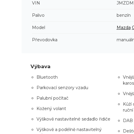
VIN
JMZDM
Palivo
benzín
Model
Mazda
Převodovka
manuáln
Výbava
Bluetooth
Vnějš
karos
Parkovací senzory vzadu
Vnějš
Palubní počítač
Kůží 
Kožený volant
ruční
Výškově nastavitelné sedadlo řidiče
DAB
Výškově a podélně nastavitelný
Dešťo