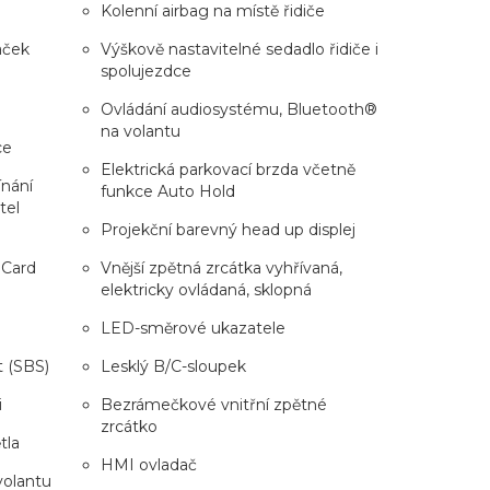
Kolenní airbag na místě řidiče
aček
Výškově nastavitelné sedadlo řidiče i
spolujezdce
Ovládání audiosystému, Bluetooth®
na volantu
ce
Elektrická parkovací brzda včetně
ínání
funkce Auto Hold
tel
Projekční barevný head up displej
 Card
Vnější zpětná zrcátka vyhřívaná,
elektricky ovládaná, sklopná
LED-směrové ukazatele
t (SBS)
Lesklý B/C-sloupek
i
Bezrámečkové vnitřní zpětné
zrcátko
tla
HMI ovladač
volantu