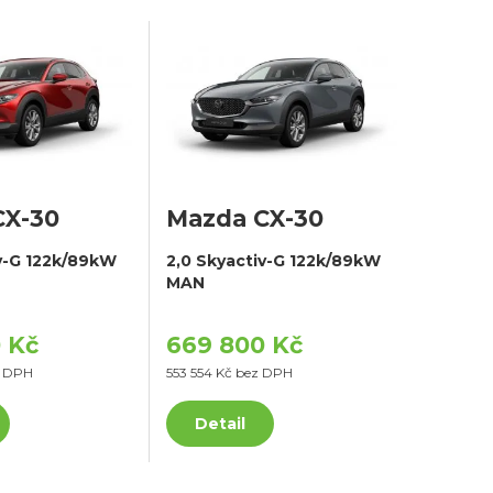
CX-30
Mazda CX-30
iv-G 122k/89kW
2,0 Skyactiv-G 122k/89kW
MAN
 Kč
669 800 Kč
z DPH
553 554 Kč bez DPH
Detail