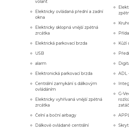
volant
Elekt
Elektricky ovládaná přední a zadní
zpět
okna
Kruh
Elektricky sklopná vnější zpětná
zrcátka
Příd
Elektrická parkovací brzda
Kůží 
USB
Předn
alarm
Digitá
Elektronická parkovací brzda
ADL 
Centrální zamykání s dálkovým
Inte
ovládáním
G-Vec
Elektricky vyhřívaná vnější zpětná
rozlo
zrcátka
zatá
Čelní a boční airbagy
APP
Dálkově ovládané centrální
Skryt