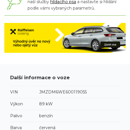
naší služby
hlídacího psa
a nastavte si hlídání
podle vámi vybraných parametrů.
Další informace o voze
VIN
JMZDM6WE600119055
Výkon
89 kW
Palivo
benzín
Barva
červená