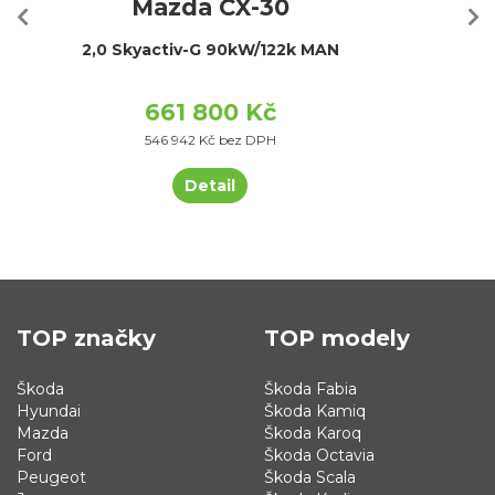
Mazda CX-30
2,0 Skyactiv-G 90kW/122k MAN
661 800 Kč
546 942 Kč bez DPH
Detail
TOP značky
TOP modely
Škoda
Škoda Fabia
Hyundai
Škoda Kamiq
Mazda
Škoda Karoq
Ford
Škoda Octavia
Peugeot
Škoda Scala