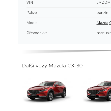
VIN
JMZDM6
Palivo
benzín
Model
Mazda
Převodovka
manuáln
Další vozy Mazda CX-30