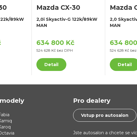
30
Mazda CX-30
Mazda 
 122k/89kW
2,0i Skyactiv-G 122k/89kW
2,0 Skyact
MAN
MAN
č
634 800 Kč
634 800
524 628 Kč bez DPH
524 628 Kč be
Detail
Detail
modely
Pro dealery
abia
Vstup pro autosalon
Kamiq
Karoq
Jste autosalon a chcete se ví
Octavia