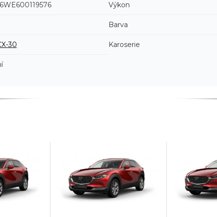
WE600119576
Výkon
Barva
CX-30
Karoserie
í