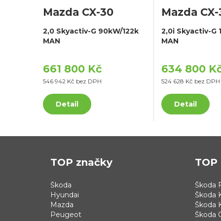
Mazda CX-30
Mazda CX-
2,0 Skyactiv-G 90kW/122k
2,0i Skyactiv-G
MAN
MAN
661 800 Kč
634 800 K
546 942 Kč bez DPH
524 628 Kč bez DPH
Detail
Detail
TOP značky
TOP 
Škoda
Škoda F
Hyundai
Škoda 
Mazda
Škoda 
Peugeot
Škoda 