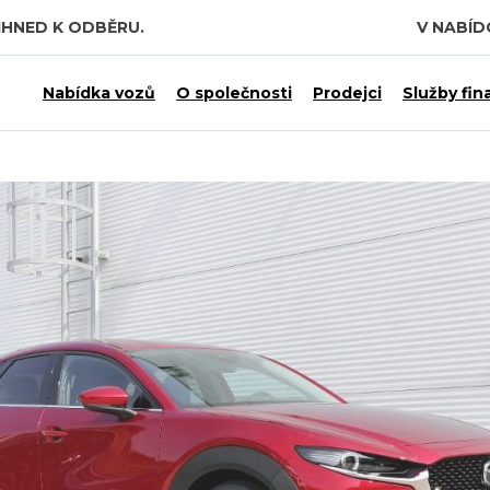
IHNED K ODBĚRU.
V NABÍ
Nabídka vozů
O společnosti
Prodejci
Služby fin