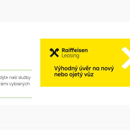
ijte naší služby
 vámi vybraných