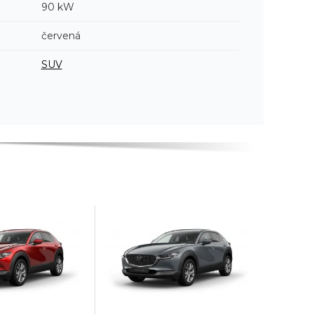
90 kW
červená
SUV