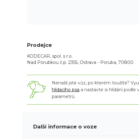
Prodejce
KODECAR, spol. s r.o.
Nad Porubkou č.p. 2355, Ostrava - Poruba, 70800
Nenašli jste vůz, po kterém toužíte? Využ
hlídacího psa
a nastavte si hlídání podle
parametrů.
Další informace o voze