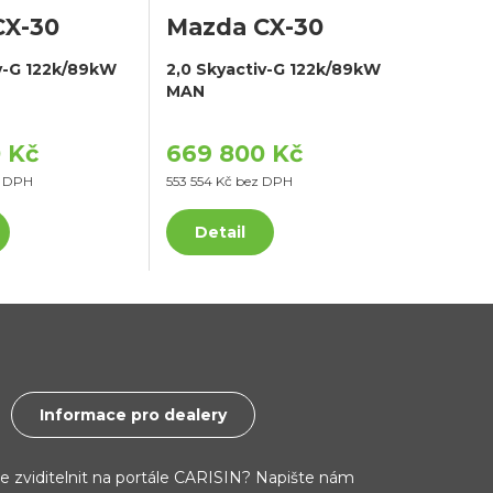
CX-30
Mazda CX-30
iv-G 122k/89kW
2,0 Skyactiv-G 122k/89kW
MAN
 Kč
669 800 Kč
z DPH
553 554 Kč bez DPH
Detail
Informace pro dealery
ce zviditelnit na portále CARISIN? Napište nám