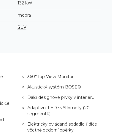
132 kW
modrá
SUV
né
360°Top View Monitor
Akustický systém BOSE®
Další designové prvky v interiéru
idiče
Adaptivní LED světlomety (20
segmentů)
ed
Elektricky ovládané sedadlo řidiče
včetně bederní opěrky