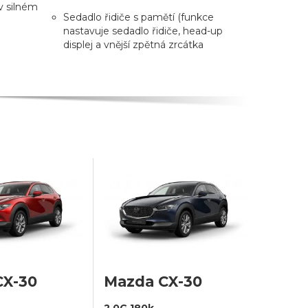
v silném
Sedadlo řidiče s pamětí (funkce
nastavuje sedadlo řidiče, head-up
displej a vnější zpětná zrcátka
CX-30
Mazda CX-30
2,0G 180k