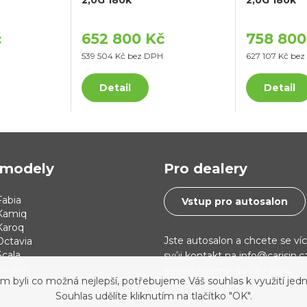
č
652 800 Kč
758 800
539 504 Kč bez DPH
627 107 Kč be
Detail
Detail
modely
Pro dealery
abia
Vstup pro autosalon
Kamiq
Karoq
Jste autosalon a chcete se ví
Octavia
cala
svůj kontakt na info@carisin.
Kodiaq
kontaktujeme do 24 hodin.
yli co možná nejlepší, potřebujeme Váš souhlas k využití jedn
 i30
Souhlas udělíte kliknutím na tlačítko "OK".