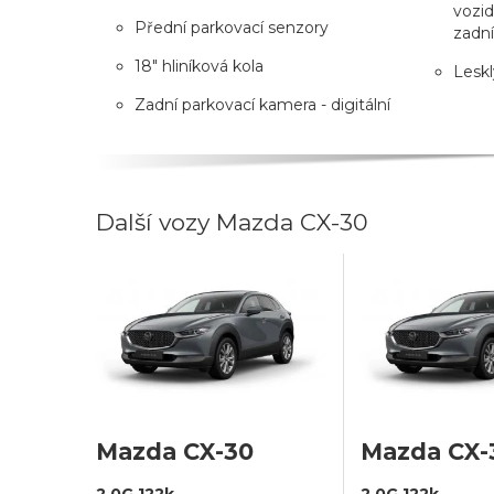
vozid
Přední parkovací senzory
zadn
18" hliníková kola
Leskl
Zadní parkovací kamera - digitální
Další vozy Mazda CX-30
Mazda CX-30
Mazda CX-
2,0G 122k
2,0G 122k