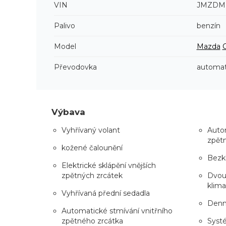
VIN
JMZDM
Palivo
benzín
Model
Mazda
Převodovka
automat
Výbava
Vyhřívaný volant
Autom
zpět
kožené čalounění
Bezk
Elektrické sklápění vnějších
zpětných zrcátek
Dvou
klima
Vyhřívaná přední sedadla
Denní
Automatické stmívání vnitřního
zpětného zrcátka
Syst