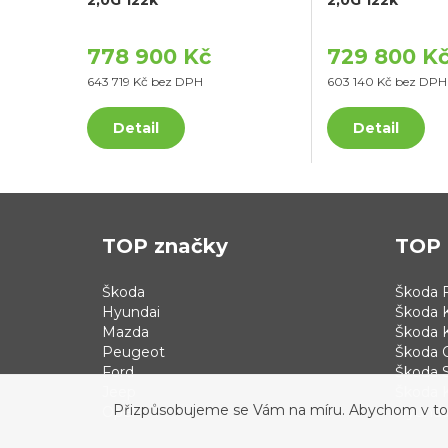
778 900 Kč
729 800 K
643 719 Kč bez DPH
603 140 Kč bez DPH
Detail
Detail
TOP značky
TOP 
Škoda
Škoda F
Hyundai
Škoda 
Mazda
Škoda 
Peugeot
Škoda 
Ford
Škoda S
Jeep
Škoda 
Přizpůsobujeme se Vám na míru. Abychom v tom b
Opel
Hyundai