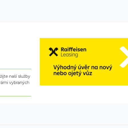
ijte naší služby
 vámi vybraných