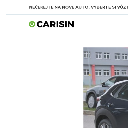
NEČEKEJTE NA NOVÉ AUTO, VYBERTE SI VŮZ 
SKLADOVÁ AUTA V CELKOVÉ HODNOTĚ TÉMĚŘ