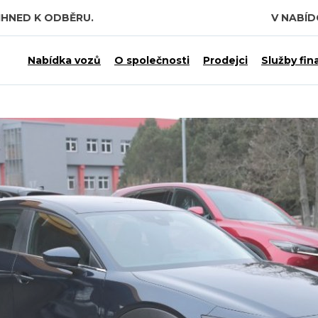
IHNED K ODBĚRU.
V NABÍ
 7,5 MILIARDY KČ.
Nabídka vozů
O společnosti
Prodejci
Služby fin