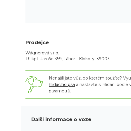
Prodejce
Wágnerová s.r.o.
Tř. kpt. Jaroše 359, Tábor - Klokoty, 39003
Nenašli jste vůz, po kterém toužíte? Využ
hlídacího psa
a nastavte si hlídání podle
parametrů.
Další informace o voze