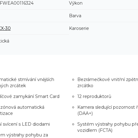
FWEA00116324
Výkon
Barva
CX-30
Karoserie
ická
atické stmívání vnějších
Bezrámečkové vnitřní zpět
ných zrcátek
zrcátko
líčové zamykání Smart Card
12 reproduktorů
zónová automatická
Kamera sledující pozornost ř
tizace
(DAA+)
 svícení s LED diodami
Systém výstrahy pohybu př
vozidlem (FCTA)
ém výstrahy pohybu za