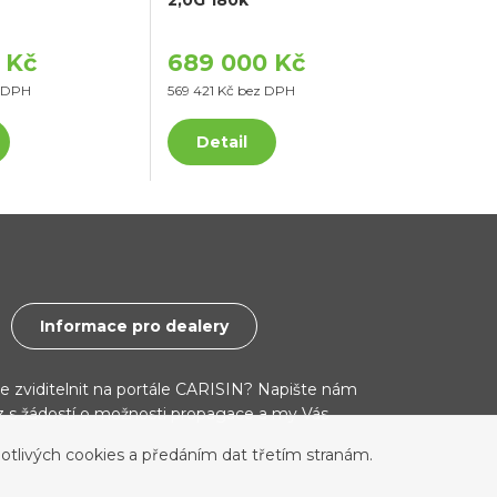
 Kč
689 000 Kč
z DPH
569 421 Kč bez DPH
Detail
Informace pro dealery
ce zviditelnit na portále CARISIN? Napište nám
cz s žádostí o možnosti propagace a my Vás
otlivých cookies a předáním dat třetím stranám.