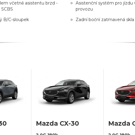
lem včetně asistentu brzd -
Asistenční systém pro jízdu 
í SCBS
provozu
ý B/C-sloupek
Zadní boční zatmavená skla
30
Mazda CX-30
Mazda 
2,0G 180k
2,0G 180k