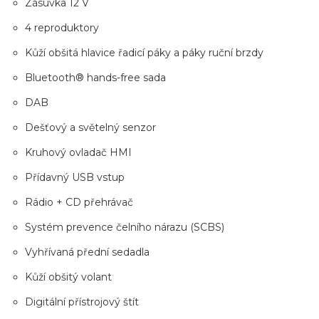
Zásuvka 12 V
4 reproduktory
Kůží obšitá hlavice řadicí páky a páky ruční brzdy
Bluetooth® hands-free sada
DAB
Dešťový a světelný senzor
Kruhový ovladač HMI
Přídavný USB vstup
Rádio + CD přehrávač
Systém prevence čelního nárazu (SCBS)
Vyhřívaná přední sedadla
Kůží obšitý volant
Digitální přístrojový štít