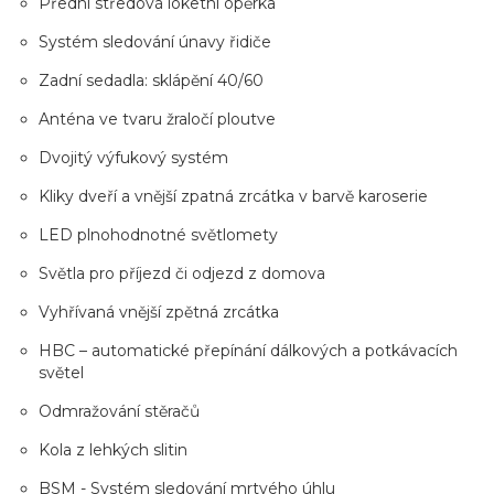
Přední středová loketní opěrka
Systém sledování únavy řidiče
Zadní sedadla: sklápění 40/60
Anténa ve tvaru žraločí ploutve
Dvojitý výfukový systém
Kliky dveří a vnější zpatná zrcátka v barvě karoserie
LED plnohodnotné světlomety
Světla pro příjezd či odjezd z domova
Vyhřívaná vnější zpětná zrcátka
HBC – automatické přepínání dálkových a potkávacích
světel
Odmražování stěračů
Kola z lehkých slitin
BSM - Systém sledování mrtvého úhlu