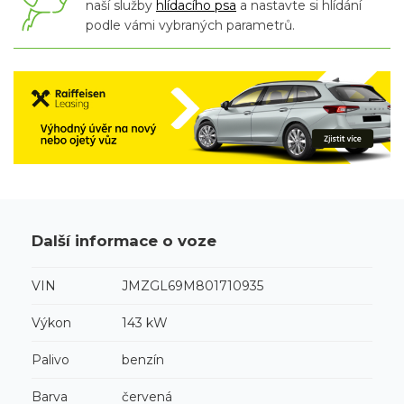
naší služby
hlídacího psa
a nastavte si hlídání
podle vámi vybraných parametrů.
Další informace o voze
VIN
JMZGL69M801710935
Výkon
143 kW
Palivo
benzín
Barva
červená